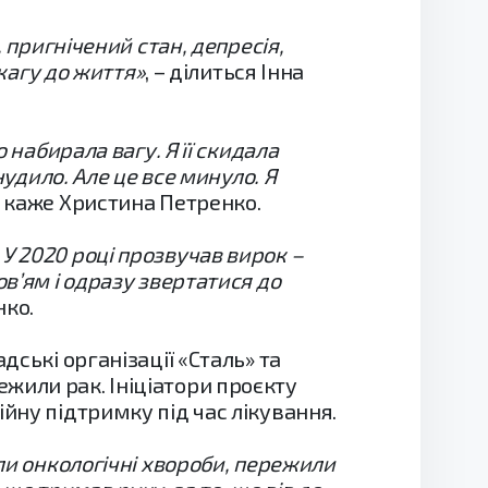
 пригнічений стан, депресія,
 жагу до життя»
, – ділиться Інна
 набирала вагу. Я її скидала
нудило. Але це все минуло. Я
 – каже Христина Петренко.
и. У 2020 році прозвучав вирок –
в’ям і одразу звертатися до
нко.
дські організації «Сталь» та
жили рак. Ініціатори проєкту
йну підтримку під час лікування.
или онкологічні хвороби, пережили