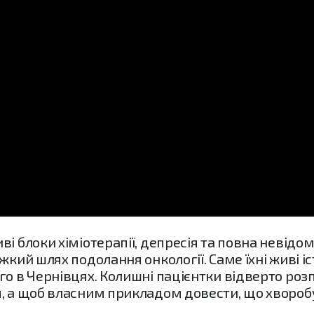
і блоки хіміотерапії, депресія та повна невідом
жкий шлях подолання онкології. Саме їхні живі іс
го в Чернівцях. Колишні пацієнтки відверто роз
я, а щоб власним прикладом довести, що хвороб