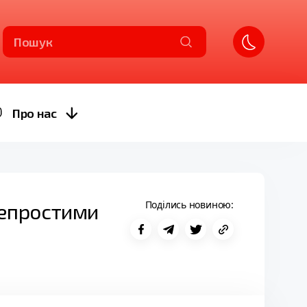
Пошук
Про нас
Поділись новиною:
 непростими