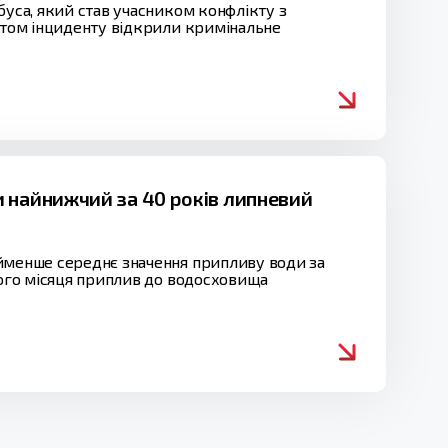
буса, який став учасником конфлікту з
актом інциденту відкрили кримінальне
 найнижчий за 40 років липневий
айменше середнє значення припливу води за
лого місяця приплив до водосховища