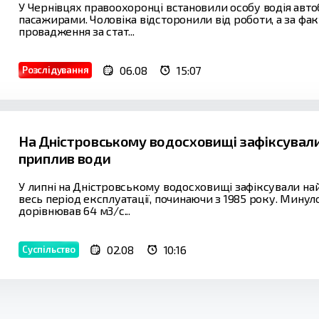
У Чернівцях правоохоронці встановили особу водія авто
пасажирами. Чоловіка відсторонили від роботи, а за ф
провадження за стат...
06.08
15:07
Розслідування
На Дністровському водосховищі зафіксували
приплив води
У липні на Дністровському водосховищі зафіксували н
весь період експлуатації, починаючи з 1985 року. Мину
дорівнював 64 м3/с...
02.08
10:16
Суспільство