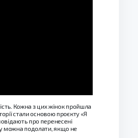
ість. Кожна з цих жінок пройшла
торії стали основою проєкту «Я
повідають про перенесені
у можна подолати, якщо не