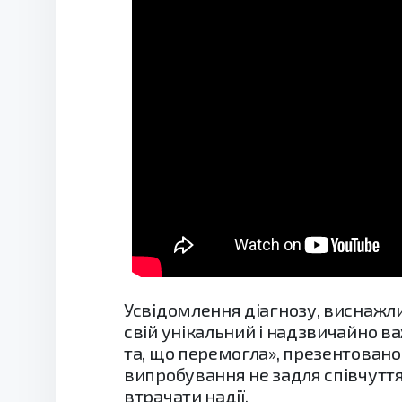
Усвідомлення діагнозу, виснажлив
свій унікальний і надзвичайно ва
та, що перемогла», презентовано
випробування не задля співчутт
втрачати надії.