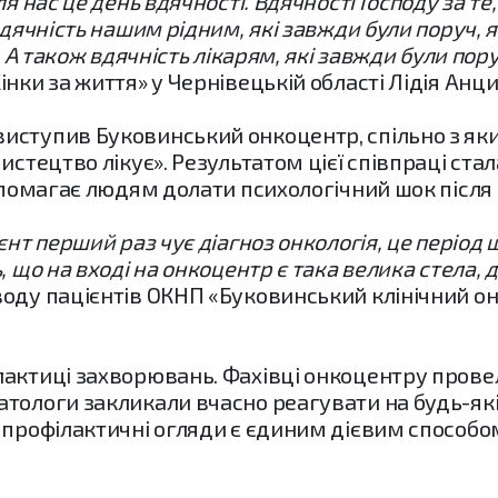
я нас це день вдячності. Вдячності Господу за те,
дячність нашим рідним, які завжди були поруч, я
. А також вдячність лікарям, які завжди були пор
нки за життя» у Чернівецькій області Лідія Анц
иступив Буковинський онкоцентр, спільно з я
истецтво лікує». Результатом цієї співпраці ста
допомагає людям долати психологічний шок після
нт перший раз чує діагноз онкологія, це період 
 що на вході на онкоцентр є така велика стела, д
оду пацієнтів ОКНП «Буковинський клінічний о
лактиці захворювань. Фахівці онкоцентру прове
тологи закликали вчасно реагувати на будь-які 
 профілактичні огляди є єдиним дієвим способо