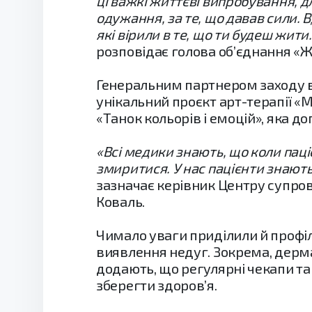
ці важкі життєві випробування, дл
одужання, за те, що давав сили. В
які вірили в те, що ти будеш жити
розповідає голова об’єднання «Жі
Генеральним партнером заходу в
унікальний проєкт арт-терапії «М
«Танок кольорів і емоцій», яка 
«Всі медики знають, що коли паціє
змиритися. У нас пацієнти знають,
зазначає керівник Центру супров
Коваль.
Чимало уваги приділили й профі
виявлення недуг. Зокрема, дерма
додають, що регулярні чекапи та
зберегти здоров’я.