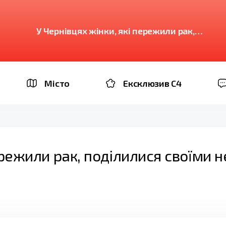
У Чернівцях жінки, які пережили рак,
поділилися своїми непростими історіями
Місто
Ексклюзив C4
пережили рак, поділилися своїми