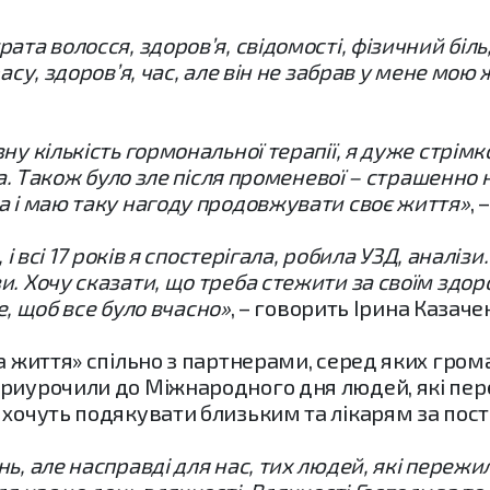
та волосся, здоров’я, свідомості, фізичний біль,
асу, здоров’я, час, але він не забрав у мене мою
у кількість гормональної терапії, я дуже стрімко
ба. Також було зле після променевої – страшенно 
а і маю таку нагоду продовжувати своє життя»
,
 і всі 17 років я спостерігала, робила УЗД, аналіз
. Хочу сказати, що треба стежити за своїм здоро
не, щоб все було вчасно»
, – говорить Ірина Казаче
а життя» спільно з партнерами, серед яких грома
риурочили до Міжнародного дня людей, які пере
 хочуть подякувати близьким та лікарям за пості
ь, але насправді для нас, тих людей, які переж