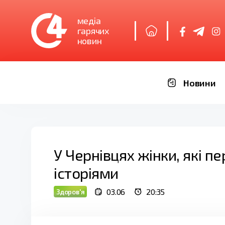
медіа
гарячих
новин
Новини
У Чернівцях жінки, які 
історіями
03.06
20:35
Здоров'я