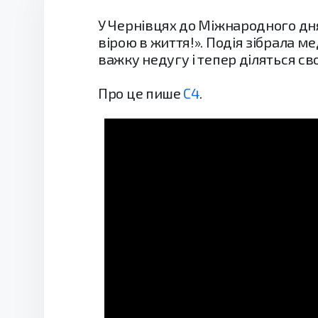
У Чернівцях до Міжнародного дня
вірою в життя!». Подія зібрала ме
важку недугу і тепер діляться сво
Про це пише
С4
.