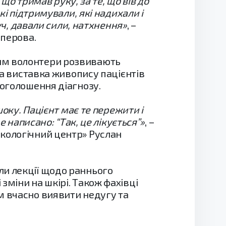
 що тримав руку, за те, що вів до
кі підтримували, які надихали і
уч, давали сили, натхнення»
, –
иперова.
ким волонтери розвивають
ла виставка живопису пацієнтів
 оголошення діагнозу.
шоку. Пацієнт має те пережити і
е написано: “Так, це лікується”»
, –
нкологічний центр» Руслан
ли лекції щодо раннього
зміни на шкірі. Також фахівці
м вчасно виявити недугу та