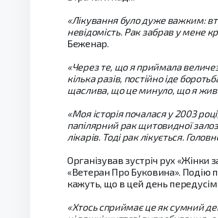
«Лікування було дуже важким: втра
невідомість. Рак забрав у мене кр
Беженар.
«Через те, що я приймала величезн
кілька разів, постійно іде бороть
щаслива, що це минуло, що я жив
«Моя історія почалася у 2003 році,
папілярний рак щитовидної залози
лікарів. Тоді рак лікується. Голов
Організував зустріч рух «Жінки з
«Ветеран Про Буковина». Подію п
кажуть, що в цей день передусім
«Хтось сприймає це як сумний ден