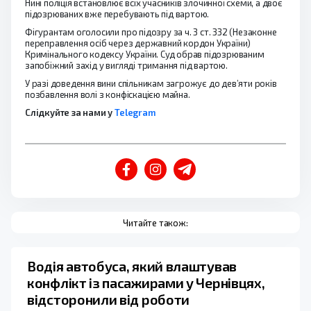
Нині поліція встановлює всіх учасників злочинної схеми, а двоє
підозрюваних вже перебувають під вартою.
Фігурантам оголосили про підозру за ч. 3 ст. 332 (Незаконне
переправлення осіб через державний кордон України)
Кримінального кодексу України. Суд обрав підозрюваним
запобіжний захід у вигляді тримання під вартою.
У разі доведення вини спільникам загрожує до дев’яти років
позбавлення волі з конфіскацією майна.
Слідкуйте за нами у
Telegram
Читайте також:
Водія автобуса, який влаштував
конфлікт із пасажирами у Чернівцях,
відсторонили від роботи