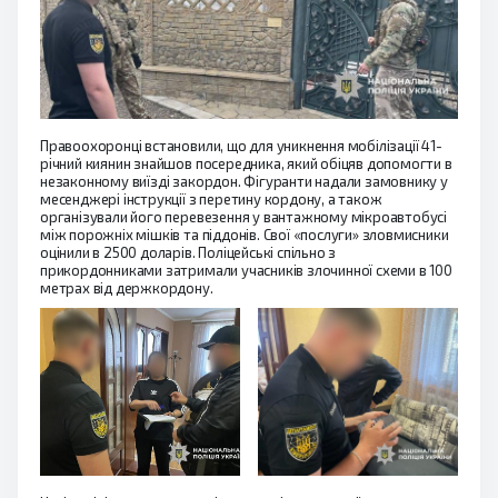
Правоохоронці встановили, що для уникнення мобілізації 41-
річний киянин знайшов посередника, який обіцяв допомогти в
незаконному виїзді закордон. Фігуранти надали замовнику у
месенджері інструкції з перетину кордону, а також
організували його перевезення у вантажному мікроавтобусі
між порожніх мішків та піддонів. Свої «послуги» зловмисники
оцінили в 2500 доларів. Поліцейські спільно з
прикордонниками затримали учасників злочинної схеми в 100
метрах від держкордону.