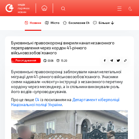
медіа
гарячих
новин
Новини
Місто
Ексклюзив C4
Більше
Буковинські правоохоронці викрили канал незаконного
переправлення через кордон 41-річного
військовозобов’язаного
Розслідування
03.06
15:20
Буковинські правоохоронці заблокували канал нелегальної
міграції для 41-річного військовозобов’язаного. Учасники
схеми надавали «клієнту» інструкції з незаконного перетину
кордону через месенджер, а їх спільники виконували роль
його водіїв-супроводжувачів.
Про це пише
С4
із посиланням на
Департамент кіберполіції
Національної поліції України
.