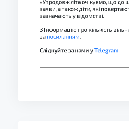
«Упродовж літа очікуємо, що до 
заяви, а також діти, які повертаю
зазначають у відомстві.
З Інформацію про кількість віль
за
посиланням
.
Слідкуйте за нами у
Telegram