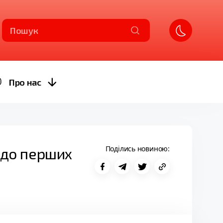
Пошук
Про нас
Поділись новиною:
р до перших