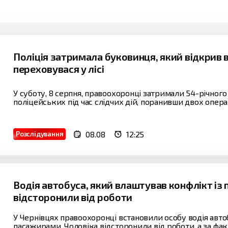
Поліція затримала буковинця, який відкрив во
переховувася у лісі
У суботу, 8 серпня, правоохоронці затримали 54-річного 
поліцейських під час слідчих дій, поранивши двох операти
08.08
12:25
Розслідування
Водія автобуса, який влаштував конфлікт із
відсторонили від роботи
У Чернівцях правоохоронці встановили особу водія авто
пасажирами. Чоловіка відсторонили від роботи, а за ф