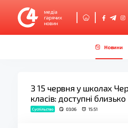
медіа
гарячих
новин
Новини
З 15 червня у школах Че
класів: доступні близько
03.06
15:51
Суспільство