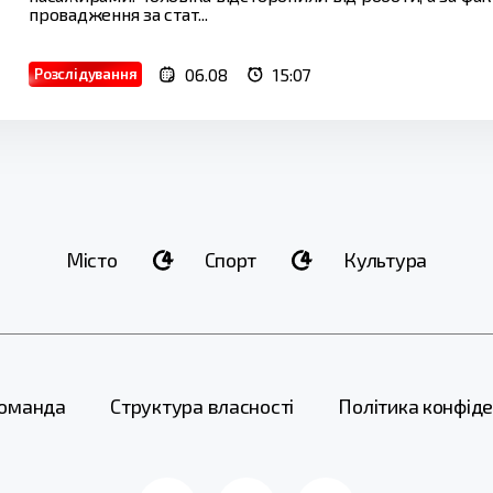
провадження за стат...
06.08
15:07
Розслідування
Місто
Спорт
Культура
оманда
Структура власності
Політика конфіде