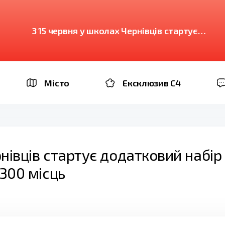
З 15 червня у школах Чернівців стартує
додатковий набір до перших класів:
доступні близько 300 місць
Місто
Ексклюзив C4
рнівців стартує додатковий набі
 300 місць