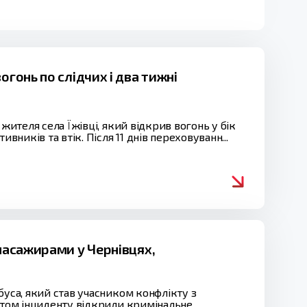
гонь по слідчих і два тижні
жителя села Їжівці, який відкрив вогонь у бік
вників та втік. Після 11 днів переховуванн...
 пасажирами у Чернівцях,
буса, який став учасником конфлікту з
актом інциденту відкрили кримінальне