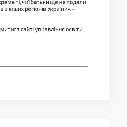
рема ті, чиї батьки ще не подали
 з інших регіонів України», –
митися сайті управління освіти