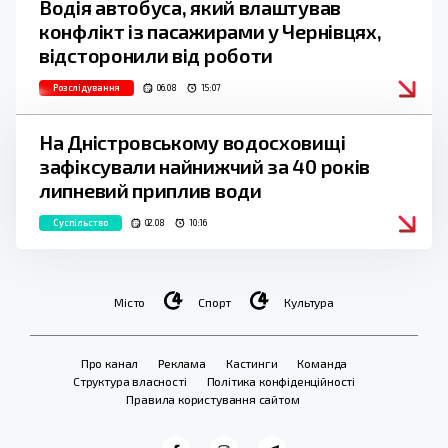
Водія автобуса, який влаштував
конфлікт із пасажирами у Чернівцях,
відсторонили від роботи
Розслідування
06.08
15:07
На Дністровському водосховищі
зафіксували найнижчий за 40 років
липневий приплив води
Суспільство
02.08
10:16
Місто
Спорт
Культура
Про канал
Реклама
Кастинги
Команда
Структура власності
Політика конфіденційності
Правила користування сайтом