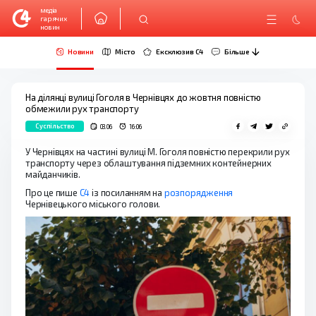
медіа
гарячих
новин
Новини
Місто
Ексклюзив C4
Більше
На ділянці вулиці Гоголя в Чернівцях до жовтня повністю
обмежили рух транспорту
Суспільство
03.06
16:06
У Чернівцях на частині вулиці М. Гоголя повністю перекрили рух
транспорту через облаштування підземних контейнерних
майданчиків.
Про це пише
С4
із посиланням на
розпорядження
Чернівецького міського голови.