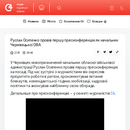
медіа
гарячих
новин
Новини
Місто
Ексклюзив C4
Більше
Руслан Осипенко провів першу пресконференцію як начальник
Чернівецької ОВА
21.01
20:40
У Чернівцях новопризначений начальник обласної військової
адміністрації Руслан Осипенко провів першу пресконференцію
на посаді. Під час зустрічі з журналістами він окреслив
пріоритети роботи в регіоні, прокоментував питання
блекаутів, комендантської години, мобілізації, кадрової
політики та анонсував найближчу сесію облради.
Детальніше про пресконференцію – у сюжеті журналістів
С4
.