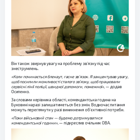
Він також звернув увагу на проблему зв’язку під час
знеструмлень.
«Коли починається блекаут, гасне зв’язок. Я закцентував увагу,
щоб посилили можливості сталого зв’язку, щоб працювали
сервісні лінії поліції, швидкої допомоги, пожежної»,
— додав
Осипенко.
За словами керівника області, комендантська година на
Буковині наразі залишатиметься без змін. Водночас питання
можуть переглянути у разі виникнення об’єктивної потреби.
«Поки військовий стан — будемо дотримуватися
комендантської години»,
— підкреслив очільник ОВА.