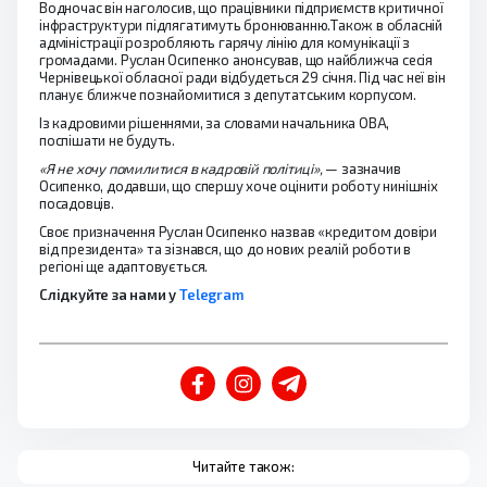
Водночас він наголосив, що працівники підприємств критичної
інфраструктури підлягатимуть бронюванню.Також в обласній
адміністрації розробляють гарячу лінію для комунікації з
громадами. Руслан Осипенко анонсував, що найближча сесія
Чернівецької обласної ради відбудеться 29 січня. Під час неї він
планує ближче познайомитися з депутатським корпусом.
Із кадровими рішеннями, за словами начальника ОВА,
поспішати не будуть.
«Я не хочу помилитися в кадровій політиці»,
— зазначив
Осипенко, додавши, що спершу хоче оцінити роботу нинішніх
посадовців.
Своє призначення Руслан Осипенко назвав «кредитом довіри
від президента» та зізнався, що до нових реалій роботи в
регіоні ще адаптовується.
Слідкуйте за нами у
Telegram
Читайте також: