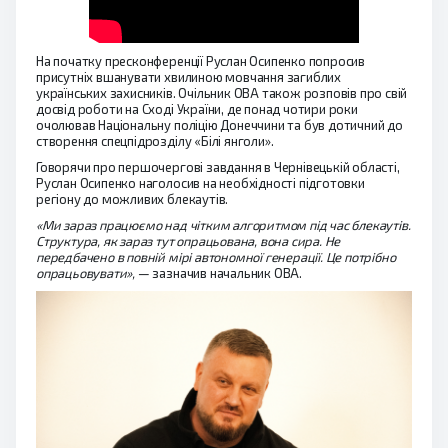
На початку пресконференції Руслан Осипенко попросив
присутніх вшанувати хвилиною мовчання загиблих
українських захисників. Очільник ОВА також розповів про свій
досвід роботи на Сході України, де понад чотири роки
очолював Національну поліцію Донеччини та був дотичний до
створення спецпідрозділу «Білі янголи».
Говорячи про першочергові завдання в Чернівецькій області,
Руслан Осипенко наголосив на необхідності підготовки
регіону до можливих блекаутів.
«Ми зараз працюємо над чітким алгоритмом під час блекаутів.
Структура, як зараз тут опрацьована, вона сира. Не
передбачено в повній мірі автономної генерації. Це потрібно
опрацьовувати»,
— зазначив начальник ОВА.