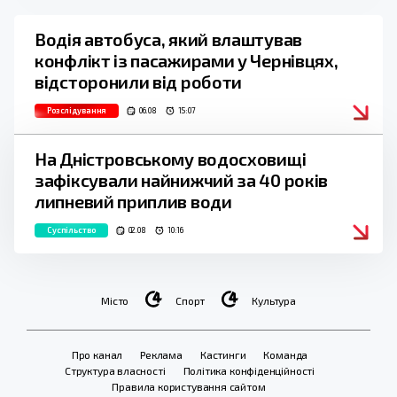
Водія автобуса, який влаштував
конфлікт із пасажирами у Чернівцях,
відсторонили від роботи
Розслідування
06.08
15:07
На Дністровському водосховищі
зафіксували найнижчий за 40 років
липневий приплив води
Суспільство
02.08
10:16
Місто
Спорт
Культура
Про канал
Реклама
Кастинги
Команда
Структура власності
Політика конфіденційності
Правила користування сайтом