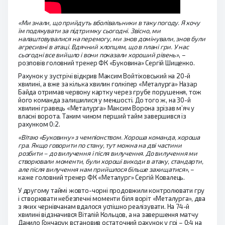
«Ми знали, що прийдуть вболівальники в таку погоду. Я хочу
їм подякувати за підтримку сьогодні. Звісно, ми
налаштовувалися на перемогу, ми знов домінували, знов були
агресивні в атаці. Вдячний хлопцям, що в плані гри. У нас
сьогодні все вийшло і вони показали хороший рівень»
, –
розповів головний тренер ФК «Буковина» Сергій Шищенко.
Рахунок у зустрічі відкрив Максим Войтіховський на 20-й
хвилині, а вже за кілька хвилин голкіпер «Металурга» Назар
Байда отримав червону картку через грубе порушення, тож
його команда залишилися у меншості. До того ж, на 30-й
хвилині гравець «Металурга» Максим Ворона зрізав м’яч у
власні ворота. Таким чином перший тайм завершився із
рахунком 0:2.
«Вітаю «Буковину» з чемпіонством. Хороша команда, хороша
гра. Якщо говорити по стану, тут можна на дві частини
розбити – до вилучення і після вилучення. До вилучення ми
створювали моменти, були хороші виходи в атаку, стандарти,
але після вилучення нам прийшлося більше захищатися»
, –
каже головний тренер ФК «Металург» Сергій Ковалець.
У другому таймі жовто-чорні продовжили контролювати гру
і створювати небезпечні моменти біля воріт «Металурга», два
з яких чернівчанам вдалося успішно реалізувати. На 74-й
хвилині відзначився Віталій Кольцов, а на завершення матчу
Данило Гончарук встановив остаточний рахунок у грі – 0:4 на