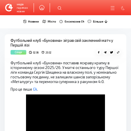
медіа
гарячих
новин
Новини
Місто
Ексклюзив C4
Більше
Футбольний клуб «Буковина» зіграв свій заключний матч у
Першій лізі
Спорт
02.06
20:32
Футбольний клуб «Буковина» поставив яскраву крапку в
історичному сезоні 2025/26. У матчі останнього туру Першої
ліги команда Сергія Шищенка на власному полі, у номінально
гостьовому поєдинку, не залишили шансів запорізькому
«Металургу» та перемогла суперника з рахунком 4:0.
Про це пише
С4
.