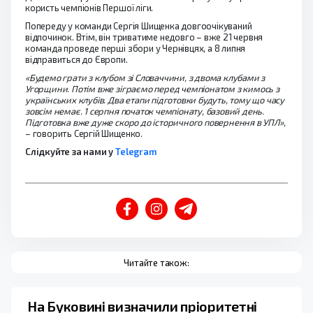
користь чемпіонів Першої ліги.
Попереду у команди Сергія Шищенка довгоочікуваний
відпочинок. Втім, він триватиме недовго – вже 21 червня
команда проведе перші збори у Чернівцях, а 8 липня
відправиться до Європи.
«Будемо грати з клубом зі Словаччини, з двома клубами з
Угорщини. Потім вже зіграємо перед чемпіонатом з кимось з
українських клубів. Два етапи підготовки будуть, тому що часу
зовсім немає. 1 серпня початок чемпіонату, базовий день.
Підготовка вже дуже скоро до історичного повернення в УПЛ»,
– говорить Сергій Шищенко.
Слідкуйте за нами у
Telegram
Читайте також:
На Буковині визначили пріоритетні