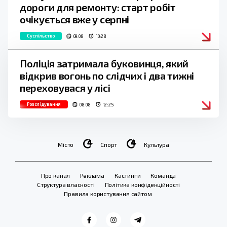
дороги для ремонту: старт робіт
очікується вже у серпні
Суспільство
09.08
10:28
Поліція затримала буковинця, який
відкрив вогонь по слідчих і два тижні
переховувася у лісі
Розслідування
08.08
12:25
Місто
Спорт
Культура
Про канал
Реклама
Кастинги
Команда
Структура власності
Політика конфіденційності
Правила користування сайтом