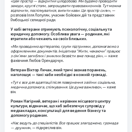
«Цей простір — відкритий цілодобово. Ми будемо проводити
заходи, круглі столи, запрошувати правозахисників. Тут можна
відпочити, поспілкуватися, випити кави. Це простір сили»
, —
розповів Ілля Лопуляк, учасник бойових дій та представник
Глибоцької селищної ради.
У хабі ветерани отримують психологічну, соціальну та
юридичну допомогу. Особлива увага — родинам, які
втратили або чекають на своїх близьких.
«Ми проводимо арттерапію, групи підтримки, допомагаємо з
оформленням документів. Ініціатива “Жити, чекаючи” працює
з сім’ями загиблих і зниклих безвісти вже понад рік»
, — каже
фахівчиня Любов Орендарчук.
Ветеран Віктор Личак, який тричі зазнав поранень,
наголошує — такі хаби необхідні в кожній громаді.
«Тут є все для адаптації після повернення з війни: соціальна,
медична допомога, спілкування. Це дуже важливо»
, — каже
він.
Роман Нагірний, ветеран і керівник місцевого центру
культури, відзначає, що хаб забезпечує супровід у
медзакладах, консультації для ведення бізнесу та
допомогу родинам.
«Нас ведуть до спеціалістів. Все працює злагоджено, громада
— дружня»
, — підкреслив він.