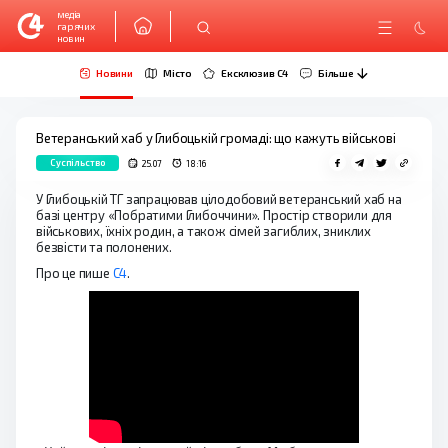
медіа
гарячих
новин
Новини
Місто
Ексклюзив C4
Більше
Ветеранський хаб у Глибоцькій громаді: що кажуть військові
Суспільство
25.07
18:16
У Глибоцькій ТГ запрацював цілодобовий ветеранський хаб на
базі центру «Побратими Глибоччини». Простір створили для
військових, їхніх родин, а також сімей загиблих, зниклих
безвісти та полонених.
Про це пише
C4
.