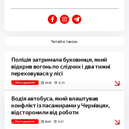
Читайте також:
Поліція затримала буковинця, який
відкрив вогонь по слідчих і два тижні
переховувася у лісі
Розслідування
08.08
12:25
Водія автобуса, який влаштував
конфлікт із пасажирами у Чернівцях,
відсторонили від роботи
Розслідування
06.08
15:07