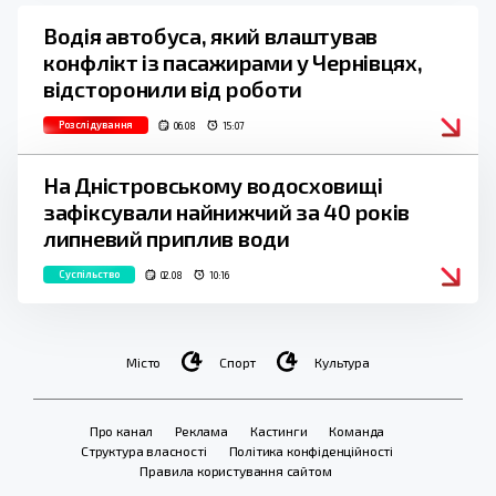
Водія автобуса, який влаштував
конфлікт із пасажирами у Чернівцях,
відсторонили від роботи
Розслідування
06.08
15:07
На Дністровському водосховищі
зафіксували найнижчий за 40 років
липневий приплив води
Суспільство
02.08
10:16
Місто
Спорт
Культура
Про канал
Реклама
Кастинги
Команда
Структура власності
Політика конфіденційності
Правила користування сайтом