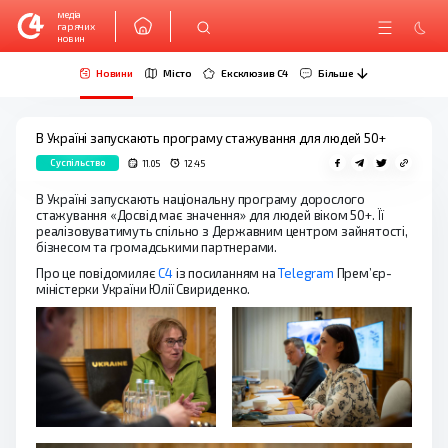
медіа
гарячих
новин
Новини
Місто
Ексклюзив C4
Більше
В Україні запускають програму стажування для людей 50+
Суспільство
11.05
12:45
В Україні запускають національну програму дорослого
стажування «Досвід має значення» для людей віком 50+. Її
реалізовуватимуть спільно з Державним центром зайнятості,
бізнесом та громадськими партнерами.
Про це повідомиляє
С4
із посиланням на
Telegram
Прем’єр-
міністерки України Юлії Свириденко.