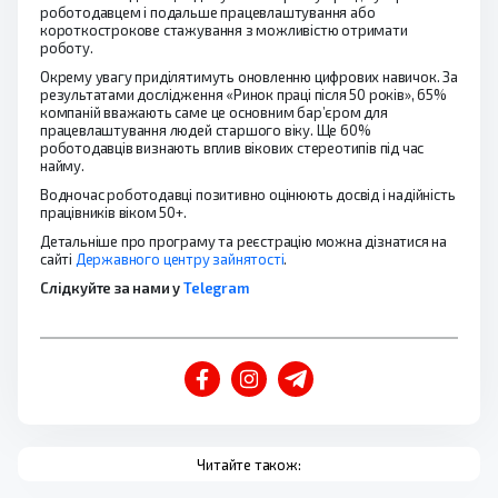
роботодавцем і подальше працевлаштування або
короткострокове стажування з можливістю отримати
роботу.
Окрему увагу приділятимуть оновленню цифрових навичок. За
результатами дослідження «Ринок праці після 50 років», 65%
компаній вважають саме це основним бар’єром для
працевлаштування людей старшого віку. Ще 60%
роботодавців визнають вплив вікових стереотипів під час
найму.
Водночас роботодавці позитивно оцінюють досвід і надійність
працівників віком 50+.
Детальніше про програму та реєстрацію можна дізнатися на
сайті
Державного центру зайнятості
.
Слідкуйте за нами у
Telegram
Читайте також: