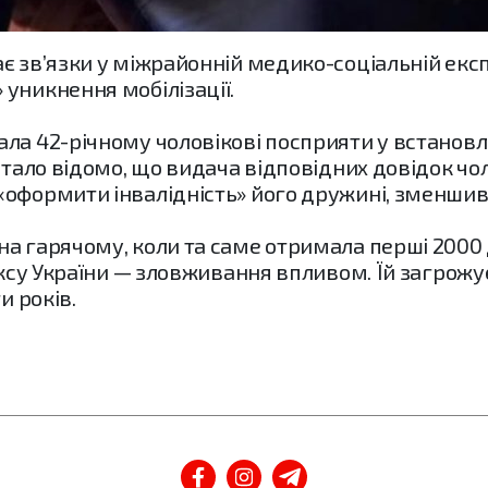
 зв’язки у міжрайонній медико-соціальній експер
уникнення мобілізації.
а 42-річному чоловікові посприяти у встановлен
 стало відомо, що видача відповідних довідок ч
«оформити інвалідність» його дружині, зменшив
а гарячому, коли та саме отримала перші 2000 
ексу України — зловживання впливом. Їй загрожу
и років.