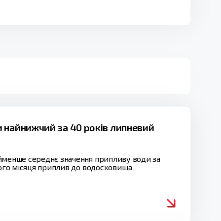
 найнижчий за 40 років липневий
айменше середнє значення припливу води за
лого місяця приплив до водосховища