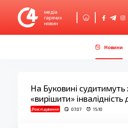
медіа
гарячих
новин
Новини
На Буковині судитимуть ж
«вирішити» інвалідність 
07.07
15:10
Розслідування