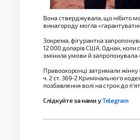
Вона стверджувала, що нібито має
винагороду могла «гарантувати» 
Зокрема, фігурантка запропонувал
12 000 доларів США. Однак, коли
змінила умови й запропонувала 
Правоохоронці затримали жінку н
ч. 2 ст. 369-2 Кримінального код
позбавлення волі на строк до п’ят
Слідкуйте за нами у
Telegram