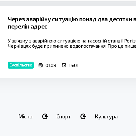
Через аварійну ситуацію понад два десятки 
перелік адрес
У зв’язку з аварійною ситуацією на насосній станції Рог
Чернівцях буде припинено водопостачання. Про це пише 
01.08
15:01
Суспільство
Місто
Спорт
Культура