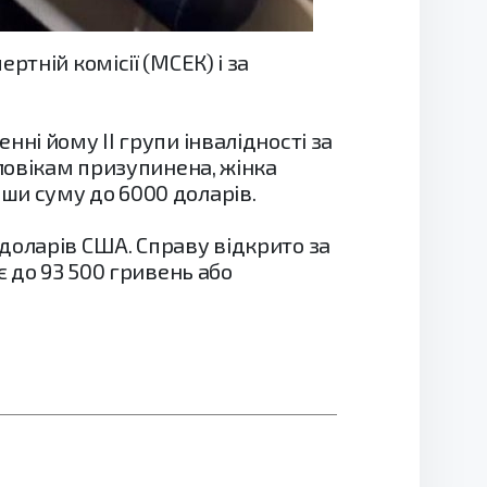
тній комісії (МСЕК) і за
ні йому ІІ групи інвалідності за
оловікам призупинена, жінка
ши суму до 6000 доларів.
доларів США. Справу відкрито за
є до 93 500 гривень або