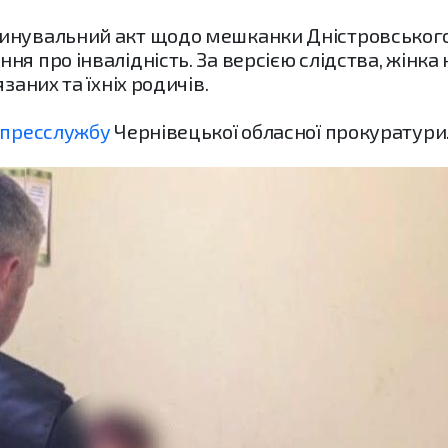
инувальний акт щодо мешканки Дністровського 
ня про інвалідність. За версією слідства, жін
заних та їхніх родичів.
пресслужбу
Чернівецької обласної прокуратури