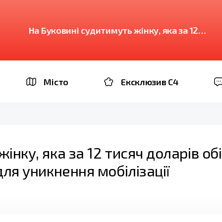
На Буковині судитимуть жінку, яка за 12
тисяч доларів обіцяла «вирішити»
інвалідність для уникнення мобілізації
Місто
Ексклюзив C4
інку, яка за 12 тисяч доларів об
для уникнення мобілізації