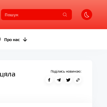
Пошук
Про нас
Поділись новиною:
іцяла