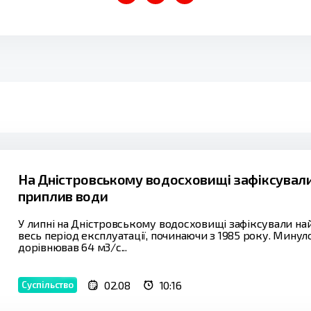
На Дністровському водосховищі зафіксували
приплив води
У липні на Дністровському водосховищі зафіксували н
весь період експлуатації, починаючи з 1985 року. Мину
дорівнював 64 м3/с...
02.08
10:16
Суспільство