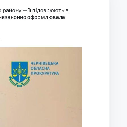
району — її підозрюють в
ка незаконно оформлювала
.