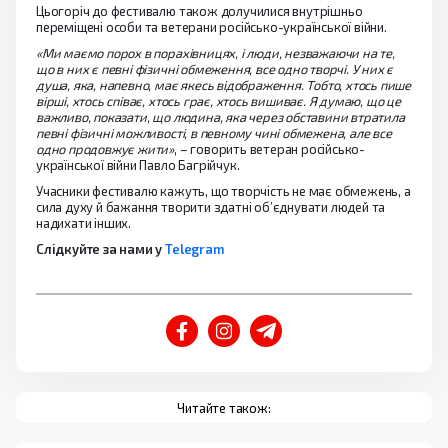
Цьогоріч до фестивалю також долучилися внутрішньо
переміщені особи та ветерани російсько-української війни.
«Ми маємо порох в порахівницях, і люди, незважаючи на те,
що в них є певні фізичні обмеження, все одно творчі. У них є
душа, яка, напевно, має якесь відображення. Тобто, хтось пише
вірші, хтось співає, хтось грає, хтось вишиває. Я думаю, що це
важливо, показати, що людина, яка через обставини втратила
певні фізичні можливості, в певному чині обмежена, але все
одно продовжує жити»
, – говорить ветеран російсько-
української війни Павло Багрійчук.
Учасники фестивалю кажуть, що творчість не має обмежень, а
сила духу й бажання творити здатні об’єднувати людей та
надихати інших.
Слідкуйте за нами у
Telegram
Читайте також: