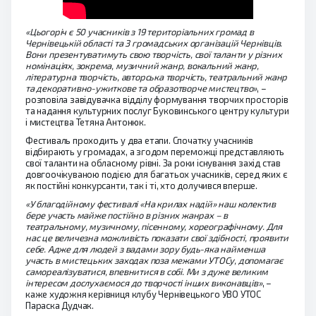
«Цьогоріч є 50 учасників з 19 територіальних громад в
Чернівецькій області та 3 громадських організацій Чернівців.
Вони презентуватимуть свою творчість, свої таланти у різних
номінаціях, зокрема, музичний жанр, вокальний жанр,
літературна творчість, авторська творчість, театральний жанр
та декоративно-ужиткове та образотворче мистецтво»
, –
розповіла завідувачка відділу формування творчих просторів
та надання культурних послуг Буковинського центру культури
і мистецтва Тетяна Антонюк.
Фестиваль проходить у два етапи. Спочатку учасників
відбирають у громадах, а згодом переможці представляють
свої таланти на обласному рівні. За роки існування захід став
довгоочікуваною подією для багатьох учасників, серед яких є
як постійні конкурсанти, так і ті, хто долучився вперше.
«У благодійному фестивалі «На крилах надій» наш колектив
бере участь майже постійно в різних жанрах – в
театральному, музичному, пісенному, хореографічному. Для
нас це величезна можливість показати свої здібності, проявити
себе. Адже для людей з вадами зору будь-яка найменша
участь в мистецьких заходах поза межами УТОСу, допомагає
самореалізуватися, впевнитися в собі. Ми з дуже великим
інтересом дослухаємося до творчості інших виконавців»
, –
каже художня керівниця клубу Чернівецького УВО УТОС
Параска Дудчак.