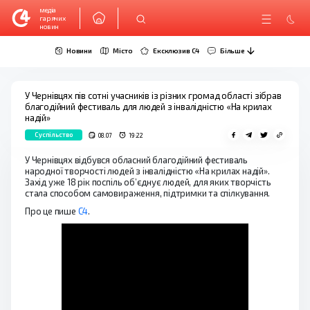
медіа
гарячих
новин
Новини
Місто
Ексклюзив C4
Більше
У Чернівцях пів сотні учасників із різних громад області зібрав
благодійний фестиваль для людей з інвалідністю «На крилах
надій»
Суспільство
08.07
19:22
У Чернівцях відбувся обласний благодійний фестиваль
народної творчості людей з інвалідністю «На крилах надій».
Захід уже 18 рік поспіль об’єднує людей, для яких творчість
стала способом самовираження, підтримки та спілкування.
Про це пише
С4
.