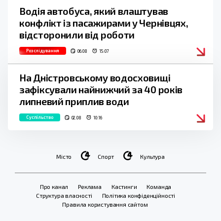
Водія автобуса, який влаштував
конфлікт із пасажирами у Чернівцях,
відсторонили від роботи
Розслідування
06.08
15:07
На Дністровському водосховищі
зафіксували найнижчий за 40 років
липневий приплив води
Суспільство
02.08
10:16
Місто
Спорт
Культура
Про канал
Реклама
Кастинги
Команда
Структура власності
Політика конфіденційності
Правила користування сайтом