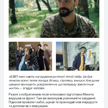
«БЗВП мені навіть нагадувала дитячий літній табір. Це був
початок осені: тепла погода, бігаєш, стріляєш, вчишся. Але дуже
швидко приходить усвідомлення, що попереду зовсім інше
життя»
, – згадує чоловік.
Разом з побратимами після інтенсивної підготовки Микита
вирушив на фронт. Там він виконував різноманітні завдання.
Підносив провізію і набої, шукав та прокладав нові маршрути
та допомагав з евакуацією.