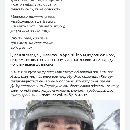
стояти стійко, та не впасти,
плекати силу, та не слабкість.
Морально вистояти в полі,
не збожеволіть дайте волі.
Тримати злість, тримати втому,
удари долі по-живому.
Забути горе, хоч пече,
приймати на своє плече
той хрест…»
Ці рядки гвардієць написав на фронті. І вони додали сил йому
витримати, вистояти, повернутись і продовжити те, заради
чого він пішов до війська.
«Я не мав бути на фронті, мав статус обмежено придатного.
Але зголосився, бо відчував потребу. Моє прізвище «Крігер» –
перекладається як «воїн». Я родом із Вільногірська, що на
Дніпропетровщині. Ворог уже прийшов у мою область, не хочу,
щоб по моїх рідних вулицях ходив окупант. Треба щось для
цього зробити»
, – пояснює свій вибір Микита.