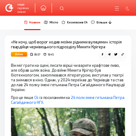
медіа
гарячих
новин
Новини
Місто
Ексклюзив C4
Більше
«Не хочу, щоб ворог ходив моїми рідними вулицями»: історія
гвардійця чернівецького підрозділу Микити Крігера
Війна
09.07
16:45
Він міг грати на сцені, писати вірші чи варити крафтове пиво,
але обрав шлях воїна. До війни Микита Крігер був
біотехнологом, захоплювався літературою, виступав у театрі
та знімався в кіно. Однак, у 2024 переїхав до Чернівців та став
до лав 24 полку імені гетьмана Петра Сагайдачного Нацгвардії
України.
Про це пише
С4
із посиланням на
24 полк імені гетьмана Петра
Сагайдачного НГУ
.