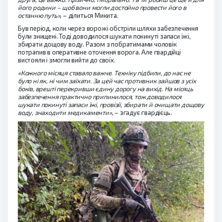
його родини – щоб вони могли достойно провести його в
останню путь»
, – ділиться Микита.
Був період, коли через ворожі обстріли шляхи забезпечення
були знищені. Тоді доводилося шукати покинуті запаси їжі,
збирати дощову воду. Разом з побратимами чоловік
потрапив в оперативне оточення ворога. Але гвардійці
вистояли і змогли вийти до своїх.
«Кожного місяця ставало важче. Техніку підбили, до нас не
було ні як, ні чим заїхати. За цей час противник зайшов з усіх
боків, врешті перекривши єдину дорогу на вихід. На місяць
забезпечення практично припинилося, тож доводилося
шукати покинуті запаси їжі, провізії, збирати й очищати дощову
воду, знаходити медикаменти»
, – згадує гвардієць.