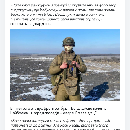
«Коли хлопці виходили з позицій і дякували нам за допомогу,
ми розуміли, що їм було дуже важко. Але ми так само знали:
без них не вижили б і ми. Це відчуття одного великого
механізму, де кожен робить свою важливу справу»
, –
говорить нацгвардієць.
Він нечасто згадує фронтові будні. Бо це дійсно нелегко.
Найболючіші серед спогадів – операції з евакуації.
«Коли виносиш пораненого, ти віриш – його врятують, він
повернеться до родини. Але коли несеш свого загиблого
друга, це важко. І фізично, і морально. Та ти робиш це ще й для