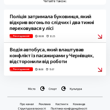
Читайте також:
Поліція затримала буковинця, який
відкрив вогонь по слідчих і два тижні
переховувася у лісі
Розслідування
08.08
12:25
Водія автобуса, який влаштував
конфлікт із пасажирами у Чернівцях,
відсторонили від роботи
Розслідування
06.08
15:07
Місто
Спорт
Культура
Про канал
Реклама
Кастинги
Команда
Структура власності
Політика конфіденційності