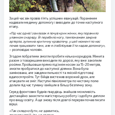
За цей час він провів п’ять успішних евакуацій. Пораненим
надавали медичну допомогу і виводили до точки наступного
етапу.
«Під час однієї з вилазок я почув крик жінки, яку поранило
уламком снаряду. Їй перебило ногу, тампонажем закрив
артерію, зупинив критичну кровотечу, у цей момент по нас
почав працювати танк, але я стабілізував її та надав допомогу»
,
– розповідає чоловік.
Згодом побратими змогли пробити кілька коридорів. Микита
разом з товаришами виходили по дорозі, яку вже захопили
росіяни. Пройшовши прямо під їхнім носом за 15-20 метрів,
змогли пробратися до наступної ділянки. Вона була
замінована, але завдяки пильності та якісній підготовці
вдалося пройти. Тут бійців вистежив ворожий дрон, але
атакувати не зміг. Наступні півкілометра по чистому полю
долали під час туману і вийшли в більш безпечну зону.
Серед фронтових буднів гвардієць знайшов можливість
дистанційно захистити магістерську роботу і здобути диплом
про вищу освіту. А ще знову після довгої перерви почав писати
вірші.
«Так складно бути, не здаватись,
тримати стрій, іти, не здатись,