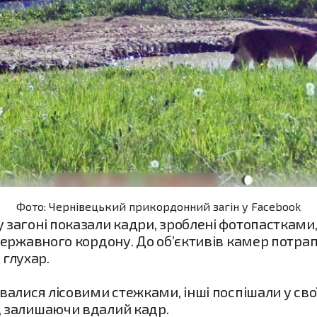
Фото: Чернівецький прикордонний загін у Facebook
загоні показали кадри, зроблені фотопасткам
ержавного кордону. До об’єктивів камер потрапи
 глухар.
лися лісовими стежками, інші поспішали у своїх
 залишаючи вдалий кадр.