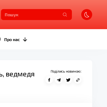
Пошук
Про нас
Поділись новиною:
ь, ведмедя