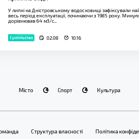
У липні на Дністровському водосховищі зафіксували н
весь період експлуатації, починаючи з 1985 року. Мину
дорівнював 64 м3/с...
02.08
10:16
Суспільство
Місто
Спорт
Культура
оманда
Структура власності
Політика конфіде