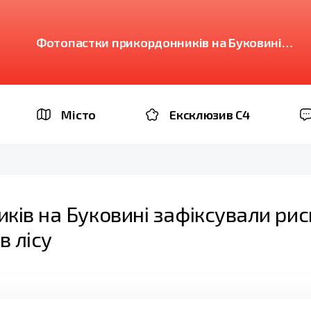
Фотопастки прикордонників на Буковині
зафіксували рись, ведмедя та інших диких
мешканців лісу
Місто
Ексклюзив C4
ів на Буковині зафіксували рис
в лісу