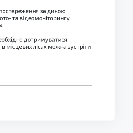
спостереження за дикою
ото- та відеомоніторингу
х.
необхідно дотримуватися
 в місцевих лісах можна зустріти