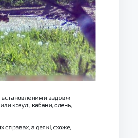
и, встановленими вздовж
ли козулі, кабани, олень,
 справах, а деякі, схоже,