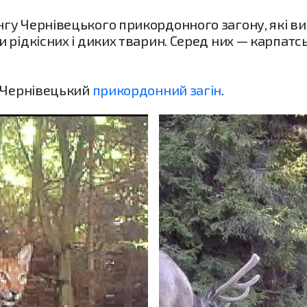
гу Чернівецького прикордонного загону, які в
рідкісних і диких тварин. Серед них — карпатськ
 Чернівецький
прикордонний загін
.