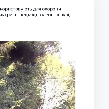
икористовують для охорони
а рись, ведмідь, олень, козулі,