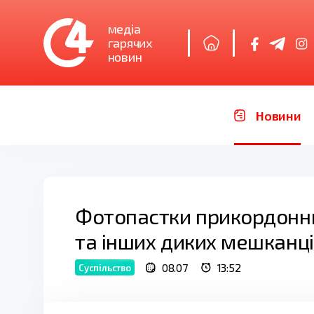
медіа
гарячих
новин
Новини
Фотопастки прикордонник
та інших диких мешканці
08.07
13:52
Суспільство