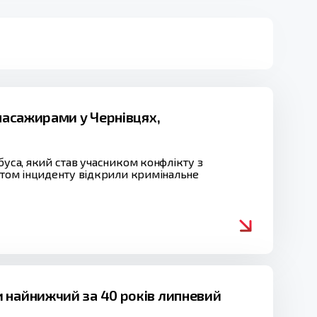
 пасажирами у Чернівцях,
буса, який став учасником конфлікту з
актом інциденту відкрили кримінальне
 найнижчий за 40 років липневий