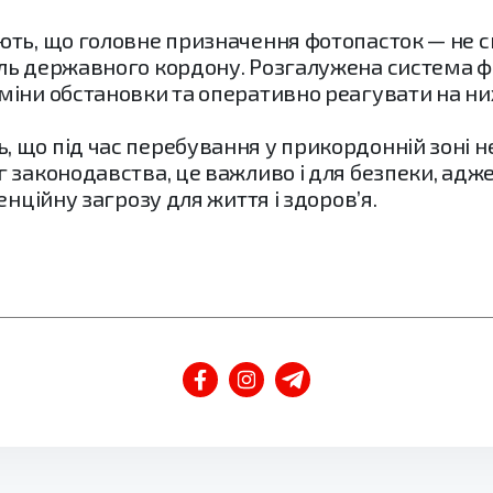
ють, що головне призначення фотопасток — не 
ль державного кордону. Розгалужена система ф
іни обстановки та оперативно реагувати на ни
 що під час перебування у прикордонній зоні 
 законодавства, це важливо і для безпеки, адже
енційну загрозу для життя і здоров’я.