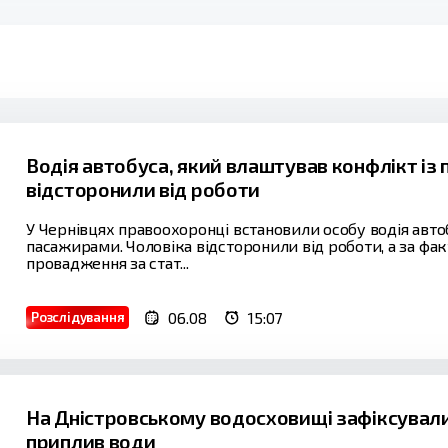
Водія автобуса, який влаштував конфлікт із
відсторонили від роботи
У Чернівцях правоохоронці встановили особу водія авто
пасажирами. Чоловіка відсторонили від роботи, а за ф
провадження за стат...
06.08
15:07
Розслідування
На Дністровському водосховищі зафіксували
приплив води