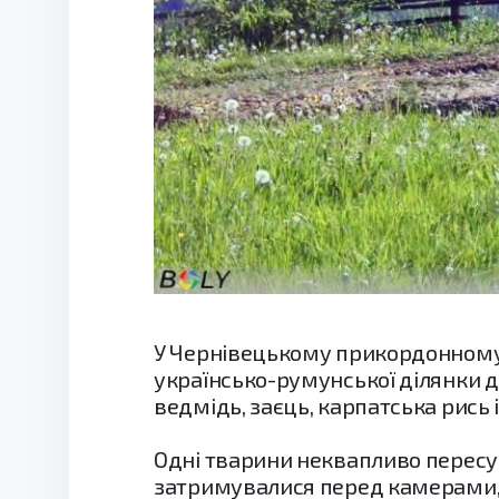
У Чернівецькому прикордонному 
українсько-румунської ділянки д
ведмідь, заєць, карпатська рись і
Одні тварини неквапливо пересува
затримувалися перед камерами,