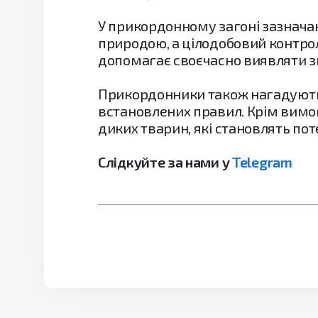
У прикордонному загоні зазнача
природою, а цілодобовий контро
допомагає своєчасно виявляти зм
Прикордонники також нагадують,
встановлених правил. Крім вимог
диких тварин, які становлять пот
Слідкуйте за нами у
Telegram