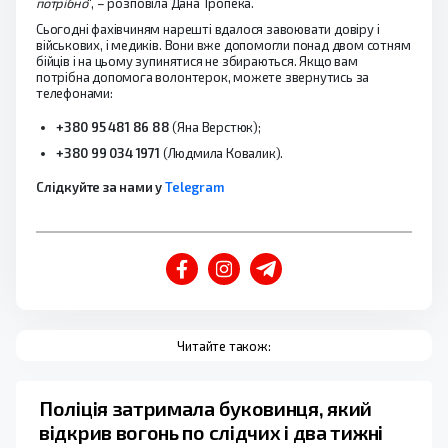
потрібно
“, – розповіла Дана Тропека.
Сьогодні фахівчиням нарешті вдалося завоювати довіру і
військових, і медиків. Вони вже допомогли понад двом сотням
бійців і на цьому зупинятися не збираються. Якщо вам
потрібна допомога волонтерок, можете звернутись за
телефонами:
+380 95 481 86 88
(Яна Верстюк);
+380 99 034 1971
(Людмила Ковалик).
Слідкуйте за нами у
Telegram
Читайте також:
Поліція затримала буковинця, який
відкрив вогонь по слідчих і два тижні