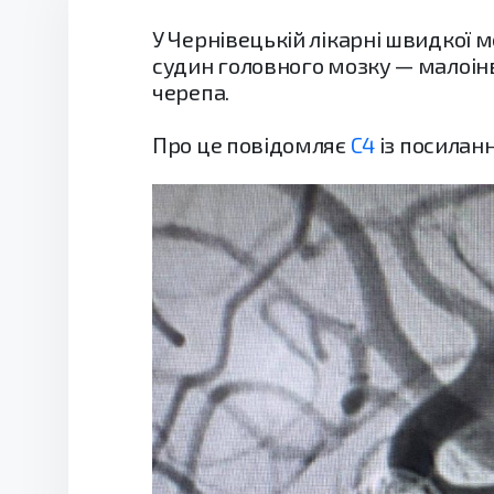
У Чернівецькій лікарні швидкої
судин головного мозку — малоін
черепа.
Про це повідомляє
С4
із посилан