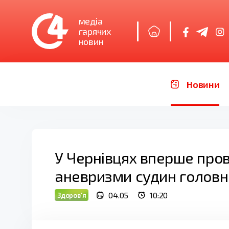
медіа
гарячих
новин
Новини
У Чернівцях вперше пров
аневризми судин головн
04.05
10:20
Здоров'я