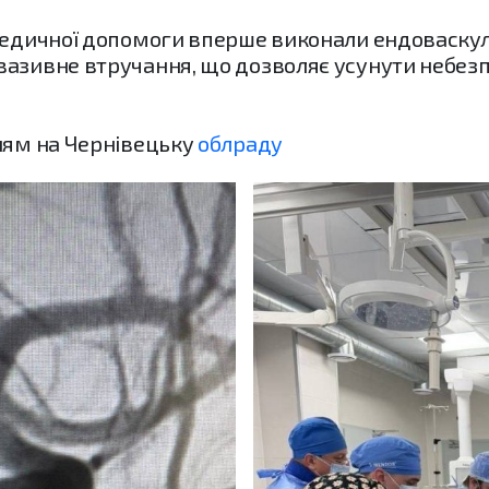
 медичної допомоги вперше виконали ендоваск
вазивне втручання, що дозволяє усунути небезп
ням на Чернівецьку
облраду