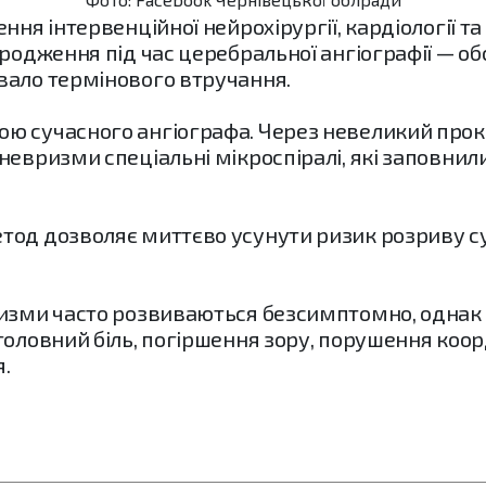
ння інтервенційної нейрохірургії, кардіології та
ародження під час церебральної ангіографії — 
вало термінового втручання.
 сучасного ангіографа. Через невеликий прокол
невризми спеціальні мікроспіралі, які заповнил
тод дозволяє миттєво усунути ризик розриву су
ризми часто розвиваються безсимптомно, одна
оловний біль, погіршення зору, порушення коорди
.