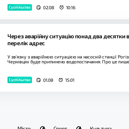
02.08
10:16
Суспільство
Через аварійну ситуацію понад два десятки 
перелік адрес
У зв’язку з аварійною ситуацією на насосній станції Рог
Чернівцях буде припинено водопостачання. Про це пише 
01.08
15:01
Суспільство
Місто
Спорт
Культура