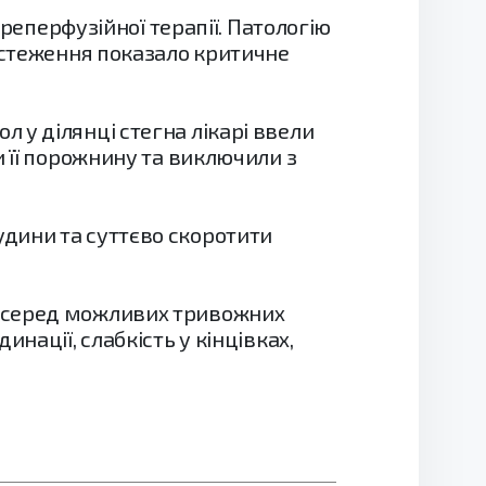
 реперфузійної терапії. Патологію
обстеження показало критичне
 у ділянці стегна лікарі ввели
и її порожнину та виключили з
дини та суттєво скоротити
к серед можливих тривожних
нації, слабкість у кінцівках,