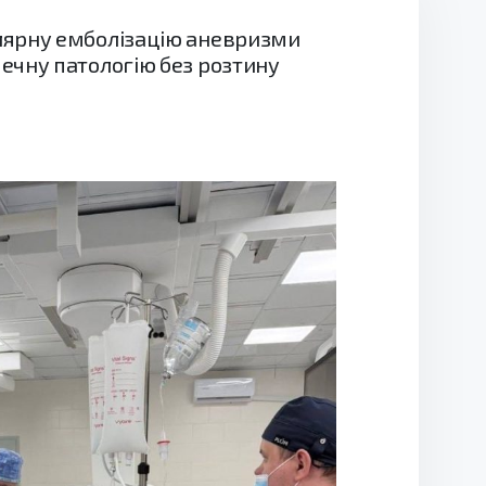
улярну емболізацію аневризми
ечну патологію без розтину