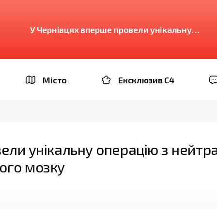
У Чернівцях вперше провели унікальну
операцію з нейтралізації аневризми судин
головного мозку
Місто
Ексклюзив C4
ели унікальну операцію з нейтра
ого мозку