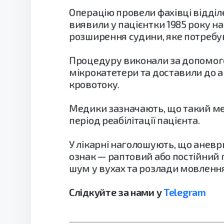
Операцію провели фахівці відділе
виявили у пацієнтки 1985 року н
розширення судини, яке потребу
Процедуру виконали за допомогою
мікрокатетери та доставили до а
кровотоку.
Медики зазначають, що такий ме
період реабілітації пацієнта.
У лікарні наголошують, що анев
ознак — раптовий або постійний г
шум у вухах та розлади мовлення
Слідкуйте за нами у
Telegram