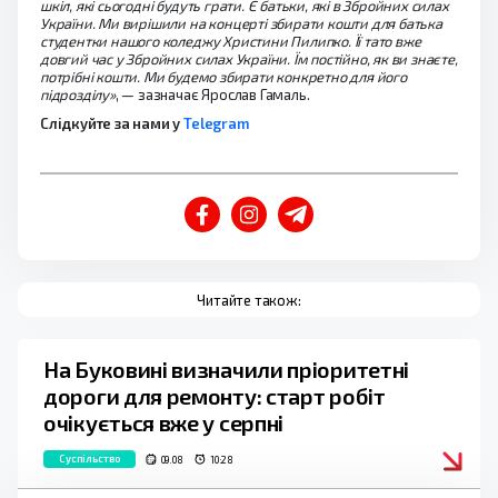
шкіл, які сьогодні будуть грати. Є батьки, які в Збройних силах
України. Ми вирішили на концерті збирати кошти для батька
студентки нашого коледжу Христини Пилипко. Її тато вже
довгий час у Збройних силах України. Їм постійно, як ви знаєте,
потрібні кошти. Ми будемо збирати конкретно для його
підрозділу»
, — зазначає Ярослав Гамаль.
Слідкуйте за нами у
Telegram
Читайте також:
На Буковині визначили пріоритетні
дороги для ремонту: старт робіт
очікується вже у серпні
Суспільство
09.08
10:28