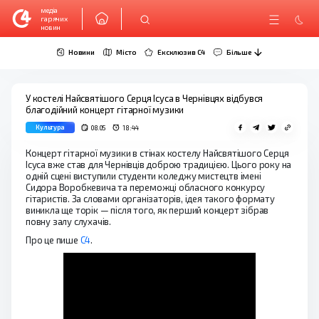
медіа
гарячих
новин
Новини
Місто
Ексклюзив C4
Більше
У костелі Найсвятішого Серця Ісуса в Чернівцях відбувся
благодійний концерт гітарної музики
Культура
08.05
18:44
Концерт гітарної музики в стінах костелу Найсвятішого Серця
Ісуса вже став для Чернівців доброю традицією. Цього року на
одній сцені виступили студенти коледжу мистецтв імені
Сидора Воробкевича та переможці обласного конкурсу
гітаристів. За словами організаторів, ідея такого формату
виникла ще торік — після того, як перший концерт зібрав
повну залу слухачів.
Про це пише
С4
.