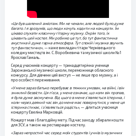
«Це був шалений ажіотаж. Ми не чекали, але людей було дуже
багато. І я зрозумів, що люди хочуть ходити на концерти. Їм
цікаво слухати класичну гітарну музику. Окрім того, їх
цікавить цей костел. Ми робимо це тут, бо тут фантастична
акустика й дуже гарна атмосфера. Тут спокій і музика звучить
тут фантастично»
, — каже викладач гітари Чернівецького
коледжу мистецтв ім. С. Воробкевича та музичної школи №1
Ярослав Гамаль.
Серед учасників концерту — тринадцятирічна учениця
Зарожанської музичної школи, переможниця обласного
конкурсу. Для дівчини цей виступ — не лише про музику, а і
про особисті переживання.
«У мене зараз батько перебуває в тяжких умовах, на війні, і він
зниклий безвісти. Ця п’єса, у мене означає, що коли він пропав,
я була дуже засмучена. Від цього в мене з’являється істерика, і
коли через деякий час він до мене має повернутися, у мене ця
істерика стихає, і з’являється радість»
, — ділиться учасниця
концерту Евеліна Марковцій.
Концерт мав і благодійну мету. Під час заходу збирали кошти
для ЗСУ, а також на реставрацію костелу.
«Зараз непростий час серед моїх студентів і учнів із музичних