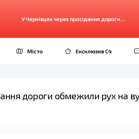
У Чернівцях через просідання дороги
обмежили рух на вулиці Конституційній
Місто
Ексклюзив C4
дання дороги обмежили рух на ву