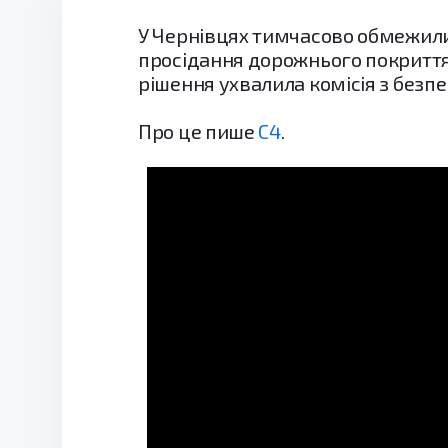
У Чернівцях тимчасово обмежили 
просідання дорожнього покриття.
рішення ухвалила комісія з безп
Про це пише
С4
.