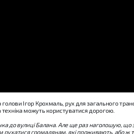
голови Ігор Крохмаль, рух для загального транс
 техніка можуть користуватися дорогою.
чка до вулиці Балана. Але ще раз наголошую, що з
рухатися громадянам, які проживають, або ж тех