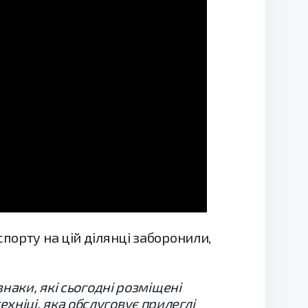
порту на цій ділянці заборонили,
наки, які сьогодні розміщені
ніці, яка обслуговує прилеглі