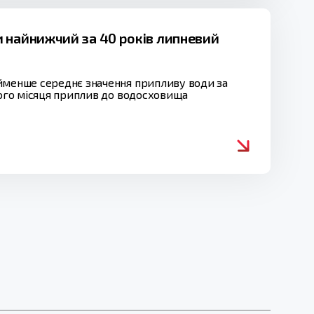
 найнижчий за 40 років липневий
айменше середнє значення припливу води за
лого місяця приплив до водосховища