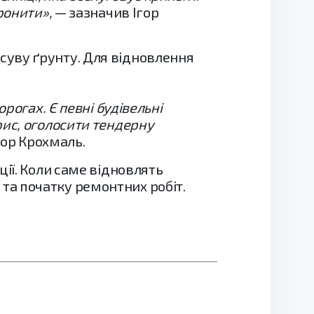
оронити»,
— зазначив Ігор
суву ґрунту. Для відновлення
рогах. Є певні будівельні
ис,
оголосити тендерну
гор Крохмаль.
ії. Коли саме відновлять
та початку ремонтних робіт.