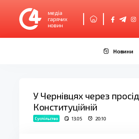
медіа
гарячих
новин
Новини
У Чернівцях через просі
Конституційній
13.05
20:10
Суспільство