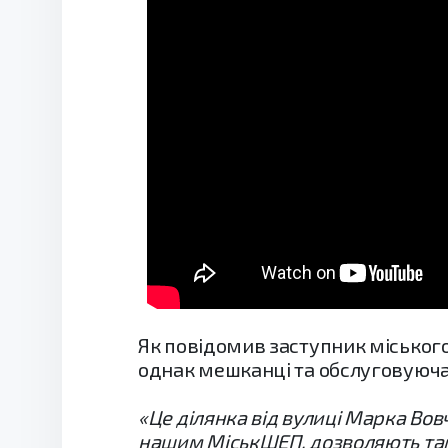
Як повідомив заступник міського 
однак мешканці та обслуговуюча
«Це ділянка від вулиці Марка Вов
нашим МіськШЕП, дозволяють там 