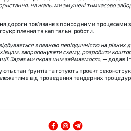
икористання, на жаль, ми змушені тимчасово заб
ня дороги пов’язане з природними процесами з
гоукріплення та капітальні роботи.
відбувається з певною періодичністю на різних до
ахівцям, запропонувати схему, розробити коштор
ації. Зараз ми якраз цим займаємося»
, — додав І
ують стан ґрунтів та готують проєкт реконструкц
алежатиме від проведення тендерних процедур 