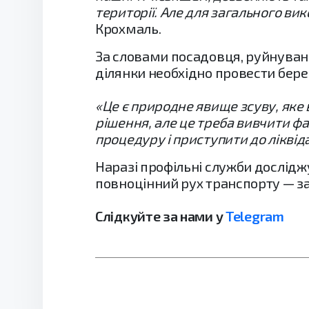
території. Але для загального в
Крохмаль.
За словами посадовця, руйнуван
ділянки необхідно провести бере
«Це є природне явище зсуву, яке 
рішення, але це треба вивчити ф
процедуру і приступити до ліквід
Наразі профільні служби дослідж
повноцінний рух транспорту — з
Слідкуйте за нами у
Telegram