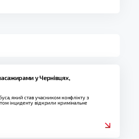
 пасажирами у Чернівцях,
буса, який став учасником конфлікту з
актом інциденту відкрили кримінальне