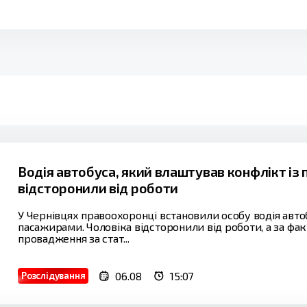
Водія автобуса, який влаштував конфлікт із
відсторонили від роботи
У Чернівцях правоохоронці встановили особу водія авто
пасажирами. Чоловіка відсторонили від роботи, а за ф
провадження за стат...
06.08
15:07
Розслідування