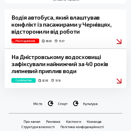
Водія автобуса, який влаштував
конфлікт із пасажирами у Чернівцях,
відсторонили від роботи
Розслідування
06.08
15:07
На Дністровському водосховищі
зафіксували найнижчий за 40 років
липневий приплив води
Суспільство
02.08
10:16
Місто
Спорт
Культура
Про канал
Реклама
Кастинги
Команда
Структура власності
Політика конфіденційності