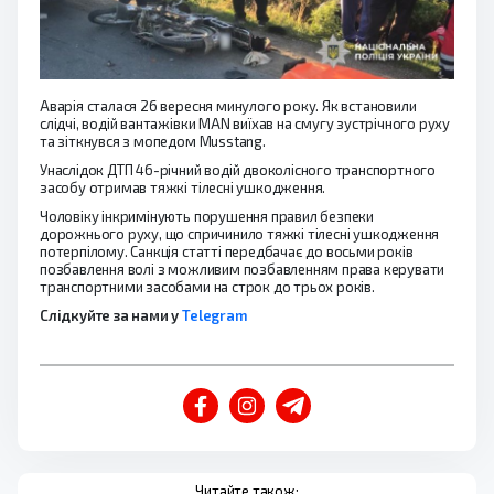
Аварія сталася 26 вересня минулого року. Як встановили
слідчі, водій вантажівки MAN виїхав на смугу зустрічного руху
та зіткнувся з мопедом Musstang.
Унаслідок ДТП 46-річний водій двоколісного транспортного
засобу отримав тяжкі тілесні ушкодження.
Чоловіку інкримінують порушення правил безпеки
дорожнього руху, що спричинило тяжкі тілесні ушкодження
потерпілому. Санкція статті передбачає до восьми років
позбавлення волі з можливим позбавленням права керувати
транспортними засобами на строк до трьох років.
Слідкуйте за нами у
Telegram
Читайте також: