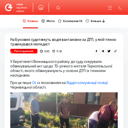
медіа
гарячих
новин
Новини
Місто
Ексклюзив C4
Більше
На Буковині судитимуть водія вантажівки за ДТП, у якій тяжко
травмувався мопедист
Розслідування
13.05
11:50
У Берегометі Вижницького району до суду скерували
обвинувальний акт щодо 70-річного жителя Тернопільської
області, якого обвинувачують у скоєнні ДТП із тяжкими
наслідками.
Про це пише
С4
із посиланням на
Відділ комунікації поліції
Чернівецької області.