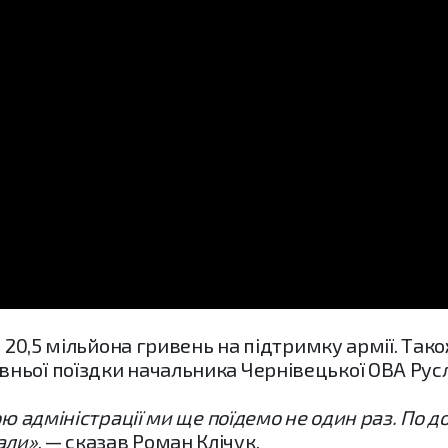
ли 20,5 мільйона гривень на підтримку армії. Та
ьої поїздки начальника Чернівецької ОВА Русл
ю адміністрації ми ще поїдемо не один раз. По доп
али»
, — сказав Роман Клічук.