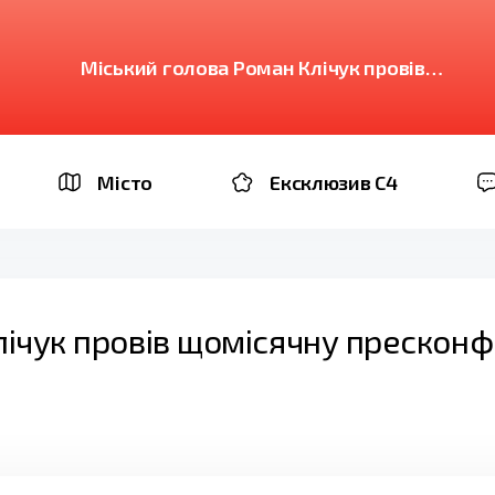
Міський голова Роман Клічук провів
щомісячну пресконференцію: головні тези
Місто
Ексклюзив C4
лічук провів щомісячну пресконф