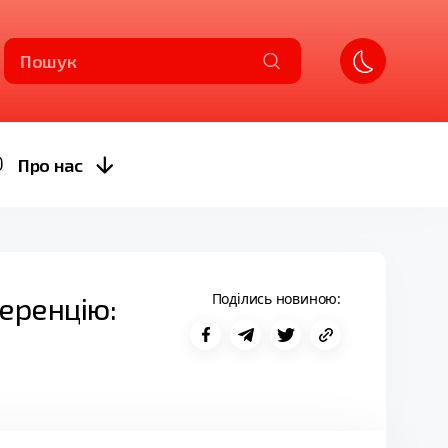
Пошук
Про нас
Поділись новиною:
еренцію: