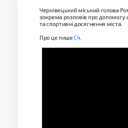
Чернівецький міський голова Ром
зокрема розповів про допомогу а
та спортивні досягнення міста.
Про це пише
С4
.