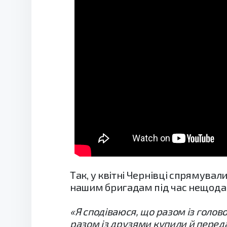
Так, у квітні Чернівці спрямува
нашим бригадам під час нещодавн
«Я сподіваюся, що разом із голово
разом із друзями купили й перед