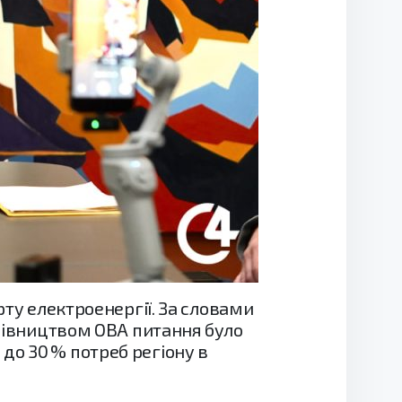
рту електроенергії. За словами
ерівництвом ОВА питання було
до 30 % потреб регіону в