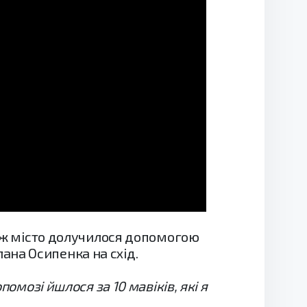
кож місто долучилося допомогою
ана Осипенка на схід.
омозі йшлося за 10 мавіків, які я