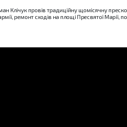
ан Клічук провів традиційну щомісячну преско
рмії, ремонт сходів на площі Пресвятої Марії, 