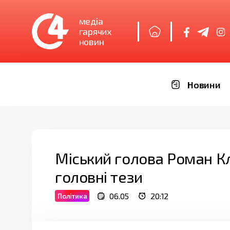
медіа
гарячих
новин
Новини
Міський голова Роман К
головні тези
06.05
20:12
Політика