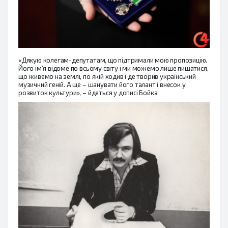
«Дякую колегам-депутатам, що підтримали мою пропозицію.
Його ім’я відоме по всьому світу і ми можемо лише пишатися,
що живемо на землі, по якій ходив і де творив український
музичний геній. А ще – шанувати його талант і внесок у
розвиток культури», – йдеться у дописі Бойка.