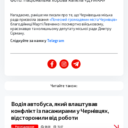
Нагадаємо, раніше ми писали про те, що Чернівецька міська
рада присвоїла звання
«Почесний громадянин міста Чернівців»
благодійниці Марті Левченко і посмертно військовому,
краєзнавцю та колишньому депутату міської ради Дмитру
Сірману.
Слідкуйте за нами у
Telegram
Читайте також:
Водія автобуса, який влаштував
конфлікт із пасажирами у Чернівцях,
відсторонили від роботи
Розслідування
06.08
15:07