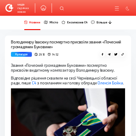
медіа
гарячих
новин
Новини
Місто
Ексклюзив C4
Більше
Володимиру Івасюку посмертно присвоїли звання «Почесний
громадянин Буковини»
Культура
29.10
14:52
Звання «Почесний громадянин Буковини» посмертно
присвоїли видатному композитору Володимиру Івасюку.
Відповідне рішення схвалили на сесії Чернівецької обласної
ради, пише
С4
з посиланням на голову облради
Олексія Бойка
.