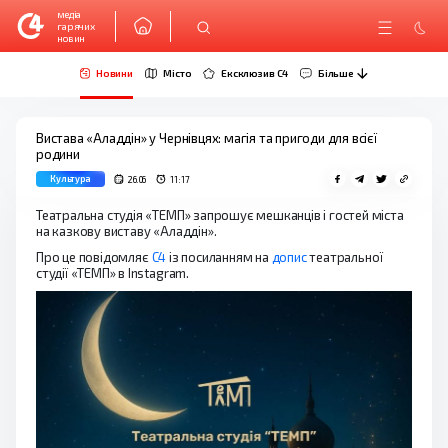
медіа
гарячих
новин
Новини
Місто
Ексклюзив C4
Більше
Вистава «Аладдін» у Чернівцях: магія та пригоди для всієї
родини
Культура
26.06
11:17
Театральна студія «ТЕМП» запрошує мешканців і гостей міста
на казкову виставу «Аладдін».
Про це повідомляє
С4
із посиланням на
допис
театральної
студії «ТЕМП» в Instagram.