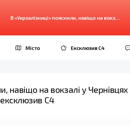
В «Укрзалізниці» пояснили, навіщо на вокзалі
у Чернівцях встановили буржуйки —
ексклюзив С4
Місто
Ексклюзив C4
и, навіщо на вокзалі у Чернівцях
 ексклюзив С4