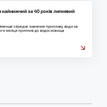
 найнижчий за 40 років липневий
айменше середнє значення припливу води за
лого місяця приплив до водосховища