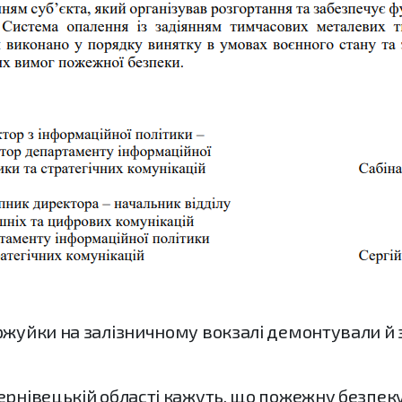
ржуйки на залізничному вокзалі демонтували й з
ернівецькій області кажуть, що пожежну безпеку