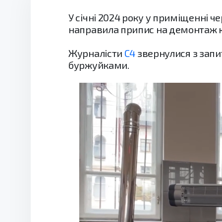
У січні 2024 року у приміщенні ч
направила припис на демонтаж ко
Журналісти
С4
звернулися з запит
буржуйками.