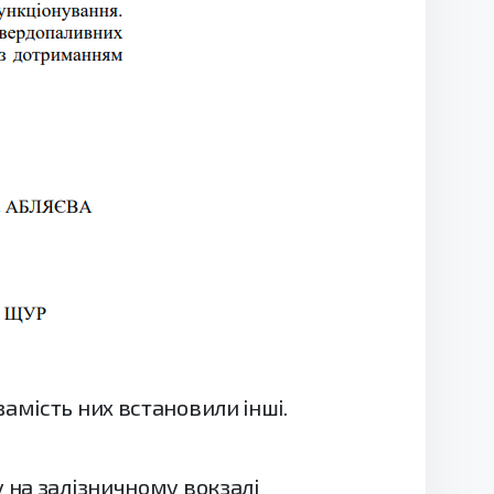
амість них встановили інші.
 на залізничному вокзалі