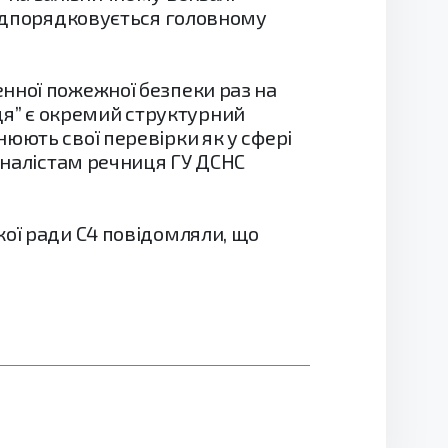
 підпорядковується головному
нної пожежної безпеки раз на
ниця” є окремий структурний
юють свої перевірки як у сфері
урналістам речниця ГУ ДСНС
кої ради С4 повідомляли, що