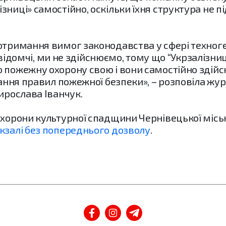
зниці» самостійно, оскільки їхня структура не
отримання вимог законодавства у сфері техноге
не відомчі, ми не здійснюємо, тому що “Укрзаліз
 пожежну охорону свою і вони самостійно здійсн
имання правил пожежної безпеки», – розповіла ж
ирослава Іванчук.
охорони культурної спадщини Чернівецької місь
кзалі без попереднього дозволу
.