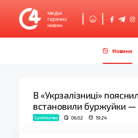
медіа
гарячих
новин
Новини
В «Укрзалізниці» пояснил
встановили буржуйки —
06.02
19:24
Суспільство