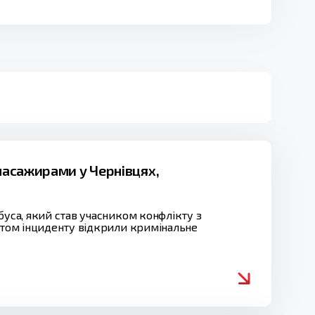
 пасажирами у Чернівцях,
буса, який став учасником конфлікту з
актом інциденту відкрили кримінальне