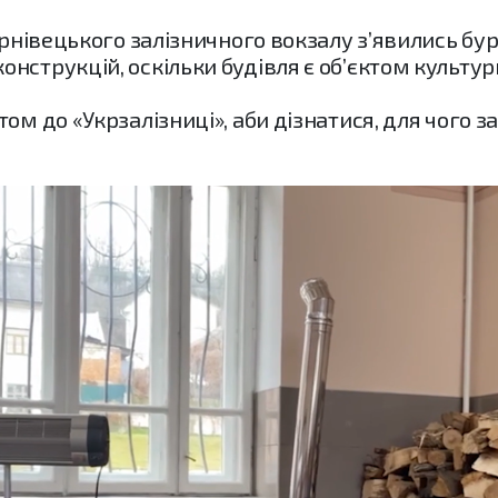
ернівецького залізничного вокзалу з’явились бур
нструкцій, оскільки будівля є об’єктом культу
ом до «Укрзалізниці», аби дізнатися, для чого з