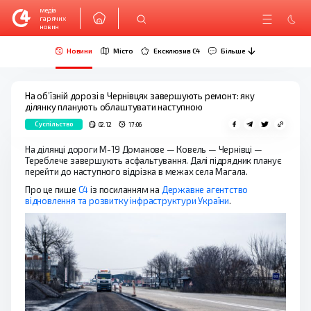
медіа
гарячих
новин
Новини
Місто
Ексклюзив C4
Більше
На об’їзній дорозі в Чернівцях завершують ремонт: яку
ділянку планують облаштувати наступною
Суспільство
02.12
17:06
На ділянці дороги М-19 Доманове — Ковель — Чернівці —
Тереблече завершують асфальтування. Далі підрядник планує
перейти до наступного відрізка в межах села Магала.
Про це пише
С4
із посиланням на
Державне агентство
відновлення та розвитку інфраструктури України
.