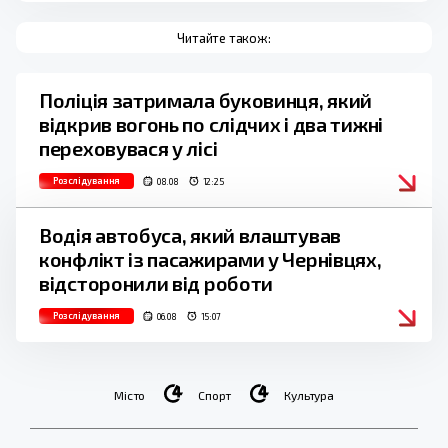
Читайте також:
Поліція затримала буковинця, який
відкрив вогонь по слідчих і два тижні
переховувася у лісі
Розслідування
08.08
12:25
Водія автобуса, який влаштував
конфлікт із пасажирами у Чернівцях,
відсторонили від роботи
Розслідування
06.08
15:07
Місто
Спорт
Культура