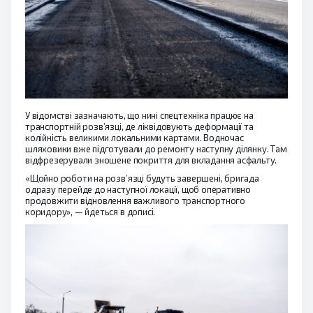
У відомстві зазначають, що нині спецтехніка працює на
транспортній розв’язці, де ліквідовують деформації та
колійність великими локальними картами. Водночас
шляховики вже підготували до ремонту наступну ділянку. Там
відфрезерували зношене покриття для вкладання асфальту.
«Щойно роботи на розв’язці будуть завершені, бригада
одразу перейде до наступної локації, щоб оперативно
продовжити відновлення важливого транспортного
коридору», — йдеться в дописі.