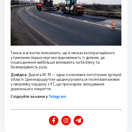
Також в агенстві пояснюють, що в межах експлуатаційного
утримання першочергово відновлюють ті ділянки, де
пошкодження найбільше впливають на безпеку та
безперервність руху.
Довідка:
Дорога М-19 — одна з ключових логістичних артерій
області. Цим маршрутом щодня рухаються тисячі вантажівок
у напрямку кордону з ЄС, що прискорює зношування
дорожнього покриття.
Слідкуйте за нами у
Telegram