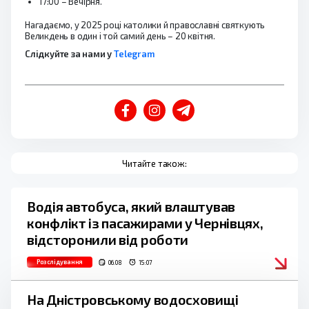
17:00 – Вечірня.
Нагадаємо, у 2025 році католики й православні святкують
Великдень в один і той самий день – 20 квітня.
Слідкуйте за нами у
Telegram
Читайте також:
Водія автобуса, який влаштував
конфлікт із пасажирами у Чернівцях,
відсторонили від роботи
Розслідування
06.08
15:07
На Дністровському водосховищі