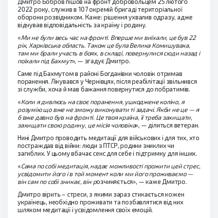
Дмитро Бобров пішов на фронт добровольцем 25 лютого
2022 року, служив в 107 окремій бригаді територіальної
оборони розвідником. Каже: рішення ухвалив одразу, адже
відчував відповідальність за країну і родину.
«
Ми не були весь час на фронті. Вперше ми виїхали, це був 22
рік, Харківська область. Також це була Велика Комишуваха,
там ми брали участь в боях, в складі, повернулися сюди назад і
поїхали під Бахмут
», — згадує Дмитро.
Саме під Бахмутом в районі Богданівки чоловік отримав
поранення. Лікувався у Чернівцях, після реабілітації звільнився
зі служби, хоча й мав бажання повернутися до побратимів.
«
Коли я дивлюсь на своє поранення, ушкоджене коліно, я
розумію що вже не зможу виконувати ті задачі. Якби не це — я
б вже давно був на фронті. Це твоя країна, її треба захищати,
захищати свою родину, це місія чоловіка
», — ділиться ветеран.
Нині Дмитро проводить медитації для військових і для тих, хто
постраждав від війни: люди з ПТСР, родини зниклих чи
загиблих. У цьому вбачає сенс для себе і підтримку для інших.
«
Сама по собі медитація, надає можливості прожити цей стрес,
усвідомити його і в той момент коли ми його проживаємо —
він сам по собі зникає, він р
озчиняється», — каже Дмитро.
Дмитро вірить – стреси, з якими зараз стикається кожен
українець, необхідно проживати та позбавлятися від них
шляхом медитації і усвідомлення своїх емоцій.