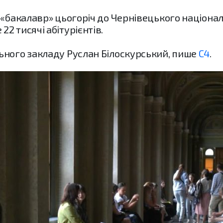
 «бакалавр» цьогоріч до Чернівецького націонал
2 тисячі абітурієнтів.
ьного закладу Руслан Білоскурський, пише
С4
.