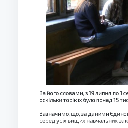
За його словами, з 19 липня по 1 
оскільки торік їх було понад 15 ти
Зазначимо, що, за даними Єдиної 
серед усіх вищих навчальних зак