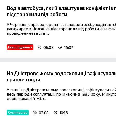
Водія автобуса, який влаштував конфлікт із
відсторонили від роботи
У Чернівцях правоохоронці встановили особу водія авто
пасажирами. Чоловіка відсторонили від роботи, а за ф
провадження за стат...
06.08
15:07
Розслідування
На Дністровському водосховищі зафіксували
приплив води
У липні на Дністровському водосховищі зафіксували н
весь період експлуатації, починаючи з 1985 року. Мину
дорівнював 64 м3/с...
02.08
10:16
Суспільство