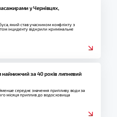
 пасажирами у Чернівцях,
буса, який став учасником конфлікту з
актом інциденту відкрили кримінальне
 найнижчий за 40 років липневий
айменше середнє значення припливу води за
лого місяця приплив до водосховища