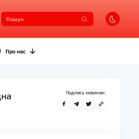
Пошук
Про нас
Поділись новиною:
дна