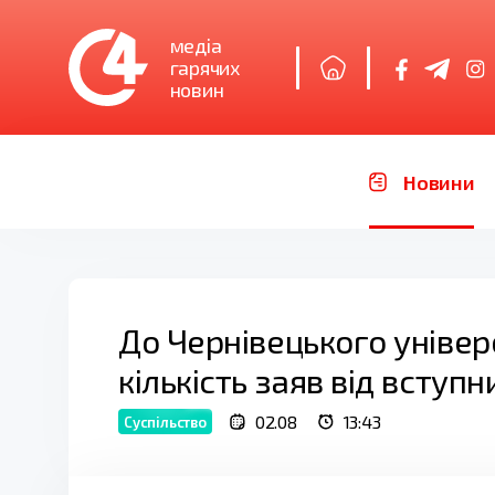
медіа
гарячих
новин
Новини
До Чернівецького універ
кількість заяв від вступн
02.08
13:43
Суспільство