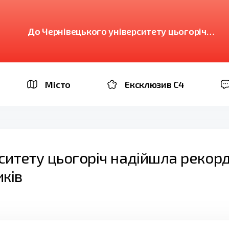
До Чернівецького університету цьогоріч
надійшла рекордна кількість заяв від
вступників
Місто
Ексклюзив C4
ситету цьогоріч надійшла рекор
иків