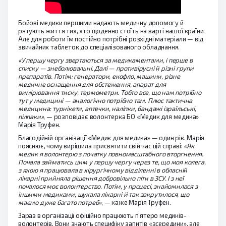
Бойові медики першими надають медичну допомогу й
рятують життя тих, хто щоденно стоїть на варті нашої країни.
Але для роботи їм постійно потрібні розхідні матеріали — від
звичайних таблеток до спеціалізованого обладнання.
«У першу чергу звертаються за медикаментами, і перше в
списку — знеболювальні. Далі — противірусні й різні групи
препаратів. Потім: генератори, екофло, машини, різне
медичне оснащення для обстеження, апарат для
вимірювання тиску, термометри. Тобто все, що нам потрібно
тут у медицині — аналогічно потрібно там. Плюс тактична
медицина: турнікети, аптечки, наліпки, бандажі ізраїльські,
пілпаки»
, — розповідає волонтерка БО «Медик для медика»
Марія Труфен.
Благодійній організації «Медик для медика» — один рік. Марія
пояснює, чому вирішила присвятити свій час цій справі:
«Як
медик я волонтерю з початку повномасштабного вторгнення.
Почала займатись цим у першу чергу через те, що моя колега,
з якою я працювала в хірургічному відділенні в обласній
лікарні прийняла рішення добровільно піти в ЗСУ. І з неї
почалося моє волонтерство. Потім, у процесі, знайомилася з
іншими медиками, шукала лікарні й так закрутилося, що
маємо дуже багато потреб»
, — каже Марія Труфен.
Зараз в організації офіційно працюють п’ятеро медиків-
волонтерів. Вони знають специфіку запитів «зсередини», але