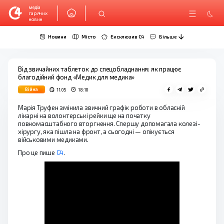
медіа
гарячих
новин
Новини
Місто
Ексклюзив C4
Більше
Від звичайних таблеток до спецобладнання: як працює
благодійний фонд «Медик для медика»
Війна
11.05
18:10
Марія Труфен змінила звичний графік роботи в обласній
лікарні на волонтерські рейки ще на початку
повномасштабного вторгнення. Спершу допомагала колезі-
хірургу, яка пішла на фронт, а сьогодні — опікується
військовими медиками.
Про це пише
С4
.