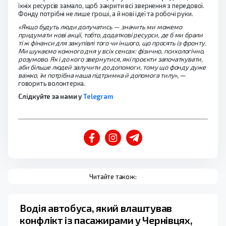
їхніх ресурсів замало, щоб закрити всі звернення з передової.
Фонду потрібні не лише гроші, а й нові ідеї та робочі руки.
«Якщо будуть люди долучатись — значить ми можемо
придумати нові акції, тобто, додаткові ресурси, де б ми брали
ті ж фінанси для закупівлі того чи іншого, що просять із фронту.
Ми шукаємо кожного дня у всіх сенсах: фізично, психологічно,
розумово. Як і до кого звернутися, які проєкти започаткувати,
аби більше людей залучити до допомоги, тому що фонду дуже
важко, їм потрібна наша підтримка й допомога тилу»
, —
говорить волонтерка.
Слідкуйте за нами у
Telegram
Читайте також:
Водія автобуса, який влаштував
конфлікт із пасажирами у Чернівцях,