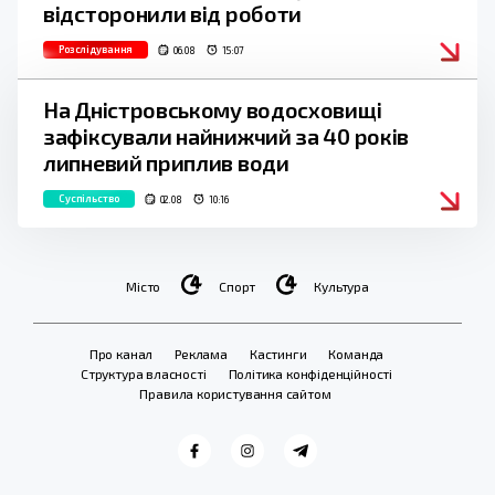
відсторонили від роботи
Розслідування
06.08
15:07
На Дністровському водосховищі
зафіксували найнижчий за 40 років
липневий приплив води
Суспільство
02.08
10:16
Місто
Спорт
Культура
Про канал
Реклама
Кастинги
Команда
Структура власності
Політика конфіденційності
Правила користування сайтом