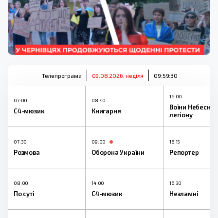
Телепрограма
09.08.2026, неділя
09:59:30
16:00
07:00
08:40
Воїни Небесног
С4-мюзик
Книгарня
легіону
07:30
09:00
16:15
Розмова
Оборона України
Репортер
08:00
14:00
16:30
По суті
С4-мюзик
Незламні