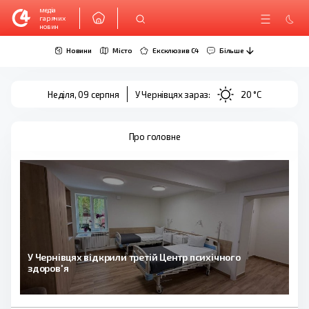
медіа
гарячих
новин
Новини
Місто
Ексклюзив C4
Більше
Неділя, 09 серпня
У Чернівцях зараз:
20 °C
Про головне
У Чернівцях відкрили третій Центр психічного
здоров'я