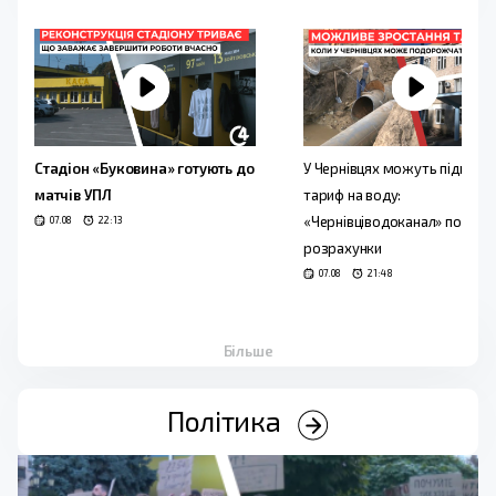
Стадіон «Буковина» готують до
У Чернівцях можуть підвищи
матчів УПЛ
тариф на воду:
«Чернівціводоканал» подав н
07.08
22:13
розрахунки
07.08
21:48
Більше
Політика