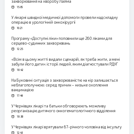
захворювання на хворобу Лайма
15:05
У лікарні швидкої медичної допомоги провели надскладну
операцію в урологічній онкохірургії
10:21
Програму «Доступні ліки» поповнили ще 260 ліками для
серцево-судинних захворювань
12:25
«Всім в цьому житті видали сценарій, як треба жити, а мені
забули його дати»: історії людей, яким діагностували РДУГ
18:42
На Буковині ситуація з захворюваністю на кір залишається
неблагополучною: серед причин – низьке охоплення
вакцинацією
17:49
У Чернівцях лікарі та батьки обговорюють можливу
реорганізацію дитячого онкогематологічного відділення
18:38
У Чернівцях лікарі врятували 67-річного чоловіка від інсульту
12:43