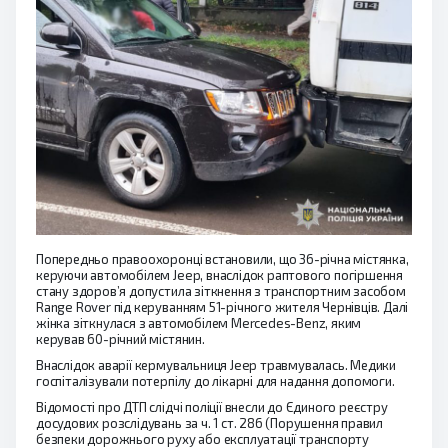
Попередньо правоохоронці встановили, що 36-річна містянка,
керуючи автомобілем Jeep, внаслідок раптового погіршення
стану здоров’я допустила зіткнення з транспортним засобом
Range Rover під керуванням 51-річного жителя Чернівців. Далі
жінка зіткнулася з автомобілем Мercedes-Вenz, яким
керував 60-річний містянин.
Внаслідок аварії кермувальниця Jeep травмувалась. Медики
госпіталізували потерпілу до лікарні для надання допомоги.
Відомості про ДТП слідчі поліції внесли до Єдиного реєстру
досудових розслідувань за ч. 1 ст. 286 (Порушення правил
безпеки дорожнього руху або експлуатації транспорту