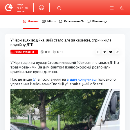
медіа
гарячих
новин
Новини
Місто
Ексклюзив C4
Більше
У Чернівцях водійка, якій стало зле за кермом, спричинила
подвійну ДТП
Розслідування
11.10
12:13
У Чернівцях на вулиці Сторожинецькій 10 жовтня сталася ДТП з
травмованими. За цим фактом правоохоронці розпочали
кримінальне провадження.
Про це пише
С4
з посиланням на
відділ комунікації
Головного
управління Національної поліції у Чернівецькій області.