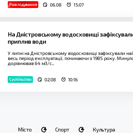
06.08
15:07
Розслідування
На Дністровському водосховищі зафіксували
приплив води
У липні на Дністровському водосховищі зафіксували н
весь період експлуатації, починаючи з 1985 року. Мину
дорівнював 64 м3/с...
02.08
10:16
Суспільство
Місто
Спорт
Культура