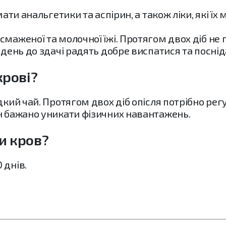
ати анальгетики та аспірин, а також ліки, які їх м
маженої та молочної їжі. Протягом двох діб не 
 день до здачі радять добре виспатися та поснід
крові?
дкий чай. Протягом двох діб опісля потрібно ре
н бажано уникати фізичних навантажень.
и кров?
 днів.