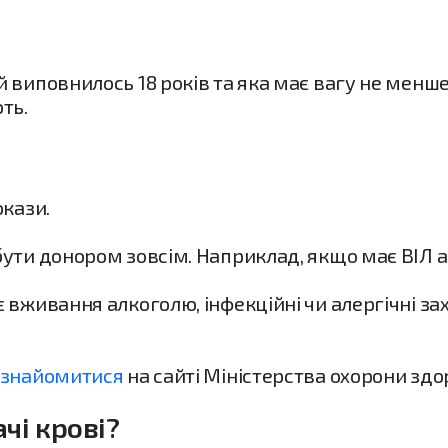
 виповнилось 18 років та яка має вагу не менше
ть.
окази.
ути донором зовсім. Наприклад, якщо має ВІЛ а
вживання алкоголю, інфекційні чи алергічні зах
ознайомитися
на сайті Міністерства охорони здор
чі крові?