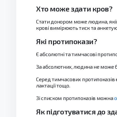
Хто може здати кров?
Стати донором може людина, якій
крові вимірюють тиск та анкетую
Які протипокази?
Є абсолютні та тимчасові протип
За абсолютних, людина не може б
Серед тимчасових протипоказів є 
лактації тощо.
Зі списком протипоказів можна
Як підготуватися до зда