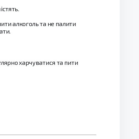
істять.
пити алкоголь та не палити
ати.
гулярно харчуватися та пити