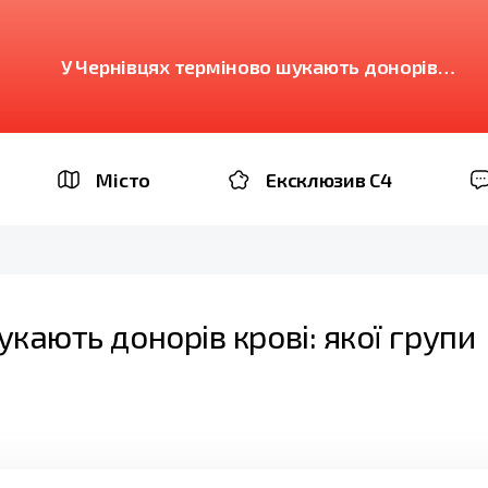
У Чернівцях терміново шукають донорів
крові: якої групи потребують
Місто
Ексклюзив C4
кають донорів крові: якої групи