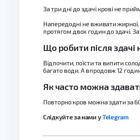
За три дні до здачі крові не прийм
Напередодні не вживати жирної, с
протягом двох годин до здачі. За
Що робити після здачі 
Відпочити, поїсти та випити соло
багато води. А впродовж 12 годи
Як часто можна здават
Повторно кров можна здати за 60
Слідкуйте за нами у
Telegram