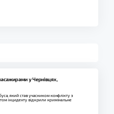
 пасажирами у Чернівцях,
буса, який став учасником конфлікту з
актом інциденту відкрили кримінальне