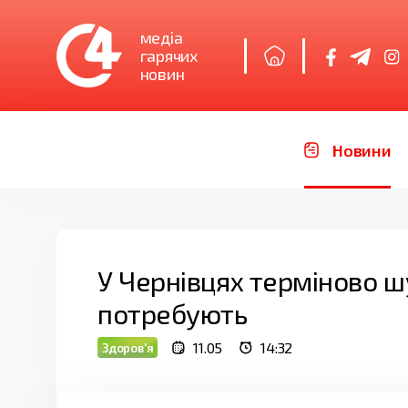
медіа
гарячих
новин
Новини
У Чернівцях терміново шу
потребують
11.05
14:32
Здоров'я