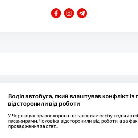
Водія автобуса, який влаштував конфлікт із
відсторонили від роботи
У Чернівцях правоохоронці встановили особу водія авто
пасажирами. Чоловіка відсторонили від роботи, а за ф
провадження за стат...