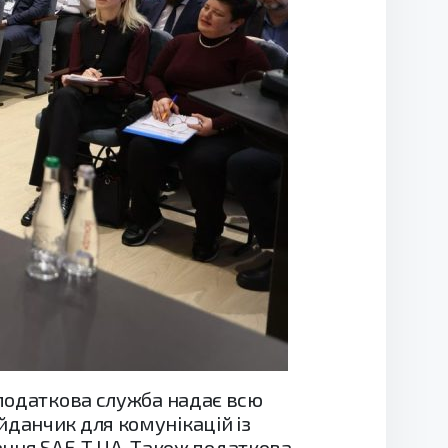
 податкова служба надає всю
йданчик для комунікацій із
ння SAF-T UA. Також податкова