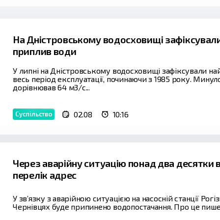
На Дністровському водосховищі зафіксували
приплив води
У липні на Дністровському водосховищі зафіксували н
весь період експлуатації, починаючи з 1985 року. Мину
дорівнював 64 м3/с...
02.08
10:16
Суспільство
Через аварійну ситуацію понад два десятки 
перелік адрес
У зв’язку з аварійною ситуацією на насосній станції Рог
Чернівцях буде припинено водопостачання. Про це пише 