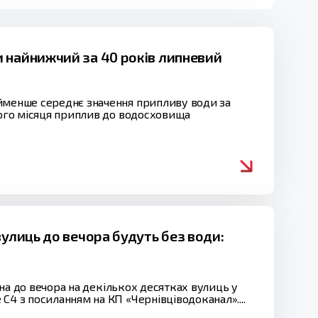
 найнижчий за 40 років липневий
айменше середнє значення припливу води за
лого місяця приплив до водосховища
вулиць до вечора будуть без води:
ізна до вечора на декількох десятках вулиць у
С4 з посиланням на КП «Чернівціводоканал»....