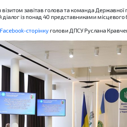
м візитом завітав голова та команда Державної 
 діалог із понад 40 представниками місцевого б
Facebook-сторінку
голови ДПСУ Руслана Кравче