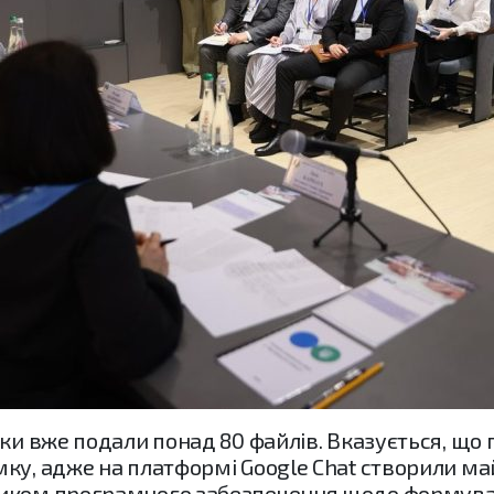
ики вже подали понад 80 файлів. Вказується, що
ку, адже на платформі Google Chat створили ма
ником програмного забезпечення щодо формува