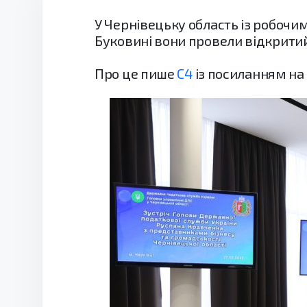
У Чернівецьку область із робочи
Буковині вони провели відкритий
Про це пише
С4
із посиланням на