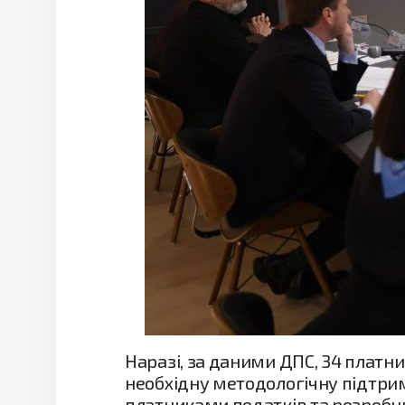
Наразі, за даними ДПС, 34 платн
необхідну методологічну підтрим
платниками податків та розроб