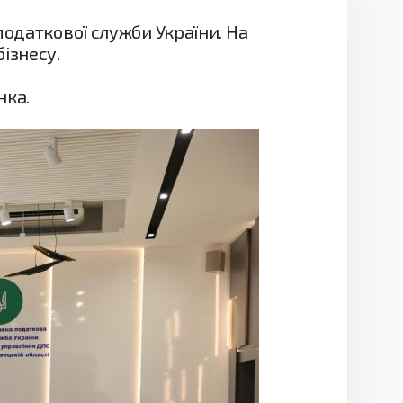
податкової служби України. На
ізнесу.
нка.