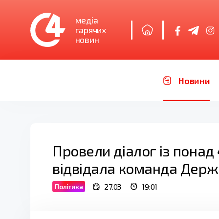
медіа
гарячих
новин
Новини
Провели діалог із понад
відвідала команда Держ
27.03
19:01
Політика