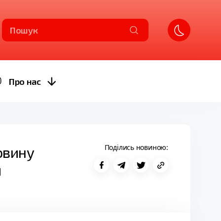
Пошук
Про нас
Поділись новиною:
овину
и