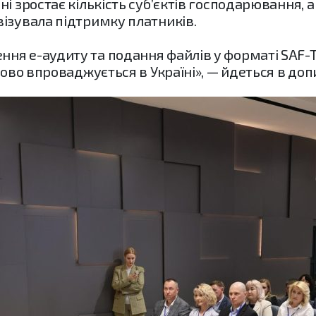
ні зростає кількість субʼєктів господарювання,
ізувала підтримку платників.
ня е-аудиту та подання файлів у форматі SAF-T
пово впроваджується в Україні», — йдеться в допи