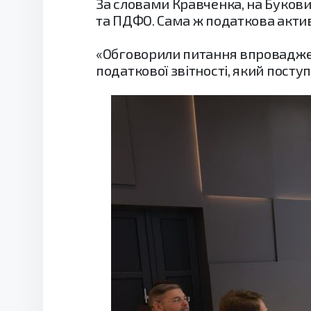
За словами Кравченка, на Букови
та ПДФО. Сама ж податкова актив
«Обговорили питання впроваджен
податкової звітності, який посту