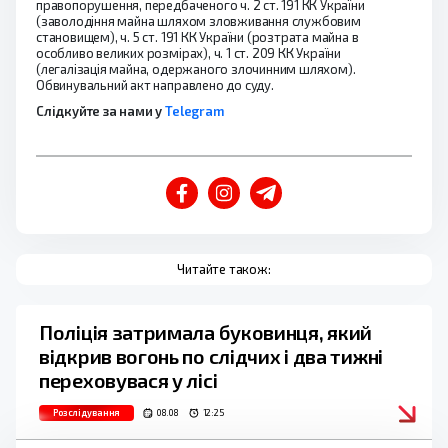
правопорушення, передбаченого ч. 2 ст. 191 КК України
(заволодіння майна шляхом зловживання службовим
становищем), ч. 5 ст. 191 КК України (розтрата майна в
особливо великих розмірах), ч. 1 ст. 209 КК України
(легалізація майна, одержаного злочинним шляхом).
Обвинувальний акт направлено до суду.
Слідкуйте за нами у
Telegram
Читайте також:
Поліція затримала буковинця, який
відкрив вогонь по слідчих і два тижні
переховувася у лісі
Розслідування
08.08
12:25