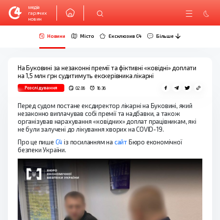
медіа
гарячих
новин
Новини
Місто
Ексклюзив C4
Більше
На Буковині за незаконні премії та фіктивні «ковідні» доплати
на 1,5 млн грн судитимуть екскерівника лікарні
Розслідування
02.06
16:36
Перед судом постане ексдиректор лікарні на Буковині, який
незаконно виплачував собі премії та надбавки, а також
організував нарахування «ковідних» доплат працівникам, які
не були залучені до лікування хворих на COVID-19.
Про це пише
С4
із посиланням на
сайт
Бюро економічної
безпеки України.