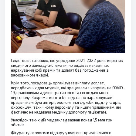
Слідство встановило, що упродовж 2021-2022 років керівник
медичного закладу систематично видавав накази про
нарахування собі премій та доплат без погодження із
засновником лікарні.
Крім того, посадовець організував виплату доплат,
передбачених для медиків, які працювали з хворими на COVID-
19, працівникам адміністративного та господарського
персоналу. Зокрема, кошти безпідставно нараховували
працівникам бухгалтерії, економічної служби, відділу кадрів,
охоронцям, технічному персоналу та іншим працівникам, які
фактично не надавали медичну допомогу пацієнтам.
Унаслідок таких дій медзаклад зазнав понад 1,5 млн грн
збитків.
Фігуранту оголосили підозру у вчиненні кримінального