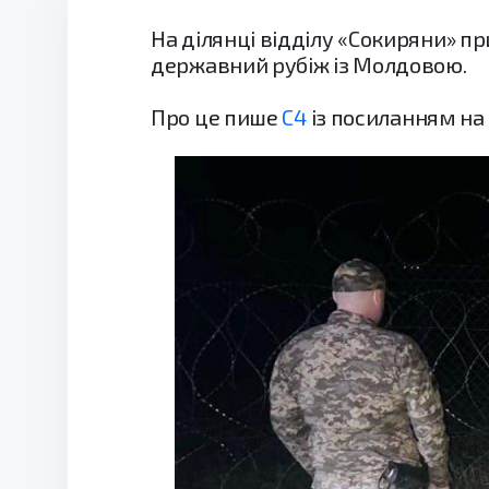
На ділянці відділу «Сокиряни» п
державний рубіж із Молдовою.
Про це пише
С4
із посиланням на