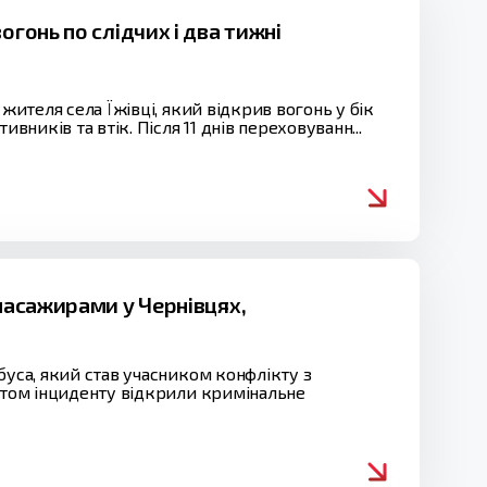
гонь по слідчих і два тижні
жителя села Їжівці, який відкрив вогонь у бік
вників та втік. Після 11 днів переховуванн...
 пасажирами у Чернівцях,
буса, який став учасником конфлікту з
актом інциденту відкрили кримінальне