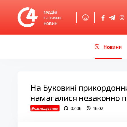
медіа
гарячих
новин
Новини
На Буковині прикордонни
намагалися незаконно 
02.06
16:02
Розслідування