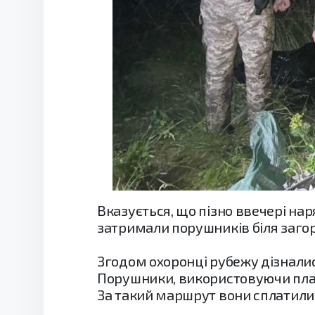
Вказується, що пізно ввечері нар
затримали порушників біля заго
Згодом охоронці рубежу дізналис
Порушники, використовуючи плавз
За такий маршрут вони сплатили 