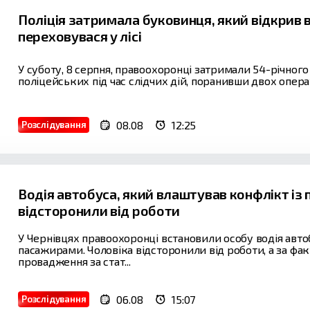
Поліція затримала буковинця, який відкрив во
переховувася у лісі
У суботу, 8 серпня, правоохоронці затримали 54-річного 
поліцейських під час слідчих дій, поранивши двох операти
08.08
12:25
Розслідування
Водія автобуса, який влаштував конфлікт із
відсторонили від роботи
У Чернівцях правоохоронці встановили особу водія авто
пасажирами. Чоловіка відсторонили від роботи, а за ф
провадження за стат...
06.08
15:07
Розслідування