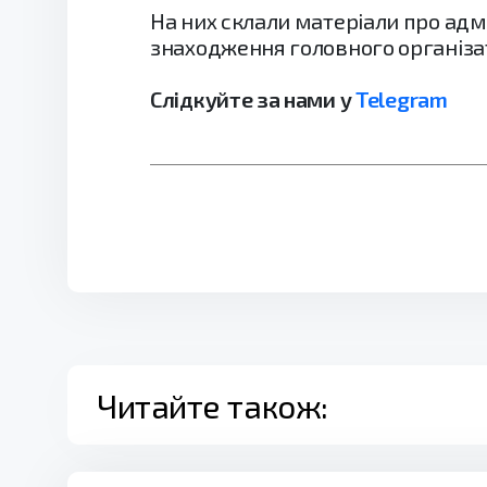
На них склали матеріали про ад
знаходження головного організа
Слідкуйте за нами у
Telegram
Читайте також: