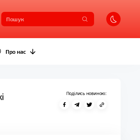
Пошук
Про нас
Поділись новиною:
і