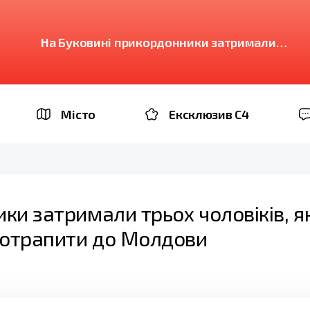
На Буковині прикордонники затримали
трьох чоловіків, які намагалися незаконно
потрапити до Молдови
Місто
Ексклюзив C4
ки затримали трьох чоловіків, як
потрапити до Молдови