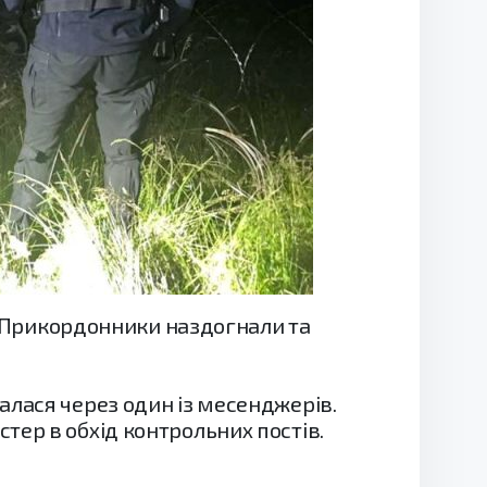
в. Прикордонники наздогнали та
алася через один із месенджерів.
тер в обхід контрольних постів.