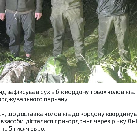
яд зафіксував рух в бік кордону трьох чоловікі
роджувального паркану.
я, що доставка чоловіків до кордону координув
асоби, дісталися прикордоння через річку Дніс
по 5 тисяч євро.