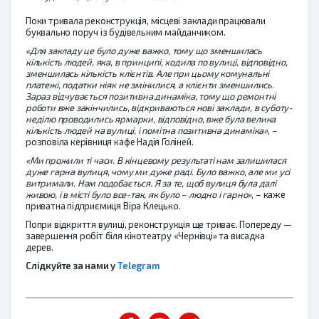
Поки тривала реконструкція, місцеві заклади працювали
буквально поруч із будівельним майданчиком.
«Для закладу це було дуже важко, тому що зменшилась
кількість людей, яка, в принципі, ходила по вулиці, відповідно,
зменшилась кількість клієнтів. Але при цьому комунальні
платежі, податки ніяк не змінилися, а клієнти зменшились.
Зараз відчувається позитивна динаміка, тому що ремонтні
роботи вже закінчились, відкриваються нові заклади, в суботу-
неділю проводились ярмарки, відповідно, вже була велика
кількість людей на вулиці, і помітна позитивна динаміка»
, –
розповіла керівниця кафе Надія Голіней.
«Ми прожили ті часи. В кінцевому результаті нам залишилася
дуже гарна вулиця, чому ми дуже раді. Було важко, але ми усі
витримали. Нам подобається. Я за те, щоб вулиця була далі
живою, і в місті було все-так, як було – людно і гарно»
, – каже
приватна підприємиця Віра Клецько.
Попри відкриття вулиці, реконструкція ще триває. Попереду —
завершення робіт біля кінотеатру «Чернівці» та висадка
дерев.
Слідкуйте за нами у
Telegram