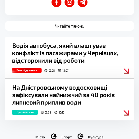
Читайте також:
Водія автобуса, який влаштував
конфлікт із пасажирами у Чернівцях,
відсторонили від роботи
Розслідування
06.08
15:07
На Дністровському водосховищі
зафіксували найнижчий за 40 років
липневий приплив води
Суспільство
02.08
10:16
Місто
Спорт
Культура