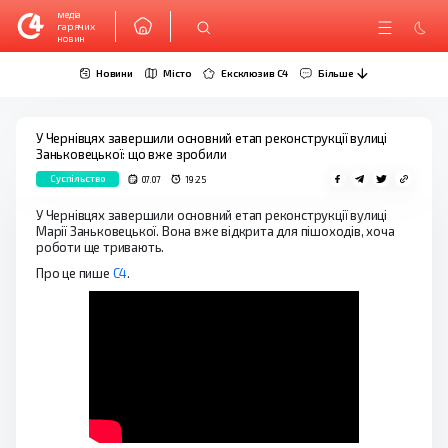
медіа
гарячих
новин
Новини
Місто
Ексклюзив C4
Більше
У Чернівцях завершили основний етап реконструкції вулиці
Заньковецької: що вже зробили
Суспільство
07.07
19:25
У Чернівцях завершили основний етап реконструкції вулиці
Марії Заньковецької. Вона вже відкрита для пішоходів, хоча
роботи ще тривають.
Про це пише
С4
.