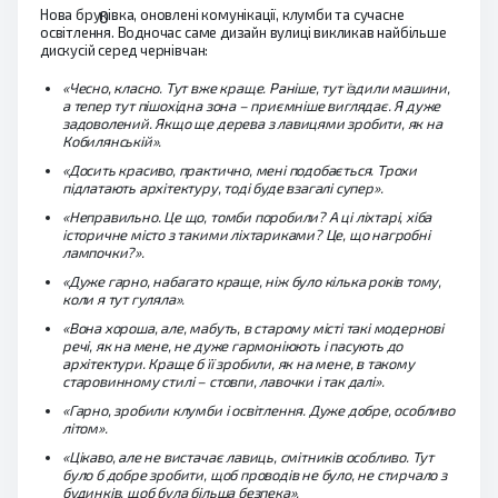
Нова бруківка, оновлені комунікації, клумби та сучасне
0
освітлення. Водночас саме дизайн вулиці викликав найбільше
дискусій серед чернівчан:
«Чесно, класно. Тут вже краще. Раніше, тут їздили машини,
а тепер тут пішохідна зона – приємніше виглядає. Я дуже
задоволений. Якщо ще дерева з лавицями зробити, як на
Кобилянській».
«Досить красиво, практично, мені подобається. Трохи
підлатають архітектуру, тоді буде взагалі супер».
«Неправильно. Це що, томби поробили? А ці ліхтарі, хіба
історичне місто з такими ліхтариками? Це, що нагробні
лампочки?».
«Дуже гарно, набагато краще, ніж було кілька років тому,
коли я тут гуляла».
«Вона хороша, але, мабуть, в старому місті такі модернові
речі, як на мене, не дуже гармоніюють і пасують до
архітектури. Краще б її зробили, як на мене, в такому
старовинному стилі – стовпи, лавочки і так далі».
«Гарно, зробили клумби і освітлення. Дуже добре, особливо
літом».
«Цікаво, але не вистачає лавиць, смітників особливо. Тут
було б добре зробити, щоб проводів не було, не стирчало з
будинків, щоб була більша безпека».