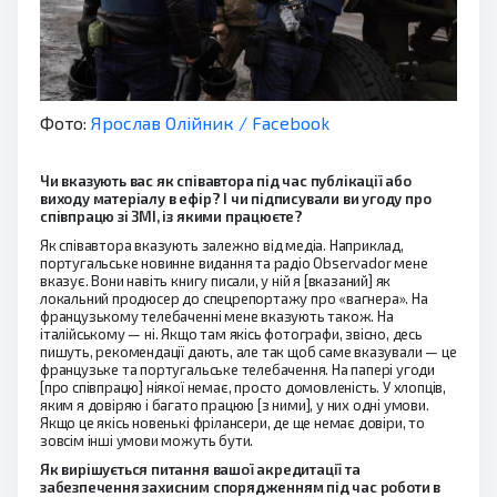
Фото:
Ярослав Олійник / Facebook
Чи вказують вас як співавтора під час публікації або
виходу матеріалу в ефір? І чи підписували ви угоду про
співпрацю зі ЗМІ, із якими працюєте?
Як співавтора вказують залежно від медіа. Наприклад,
португальське новинне видання та радіо Observador мене
вказує. Вони навіть книгу писали, у ній я [вказаний] як
локальний продюсер до спецрепортажу про «вагнера». На
французькому телебаченні мене вказують також. На
італійському — ні. Якщо там якісь фотографи, звісно, десь
пишуть, рекомендації дають, але так щоб саме вказували — це
французьке та португальське телебачення. На папері угоди
[про співпрацю] ніякої немає, просто домовленість. У хлопців,
яким я довіряю і багато працюю [з ними], у них одні умови.
Якщо це якісь новенькі фрілансери, де ще немає довіри, то
зовсім інші умови можуть бути.
Як вирішується питання вашої акредитації та
забезпечення захисним спорядженням під час роботи в