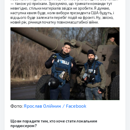
— також усі приїхали. Зрозуміло, що тримати команди тут
невигідно, стільки матеріалів звідси не зробити. Я думаю,
наступна хвиля буде, коли вибори президента США будуть, і
від цього буде залежати перебіг подій на фронті. Ну, звісно,
новий рік, річниця початку повномасштабної війни.
Фото:
Ярослав Олійник / Facebook
Що ви порадите тим, хто хоче стати локальним
продюсером?