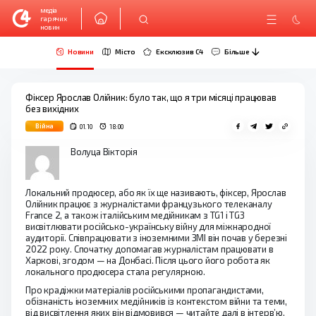
медіа
гарячих
новин
Новини
Місто
Ексклюзив C4
Більше
Фіксер Ярослав Олійник: було так, що я три місяці працював
без вихідних
Війна
01.10
18:00
Волуца Вікторія
Локальний продюсер, або як їх ще називають, фіксер, Ярослав
Олійник працює з журналістами французького телеканалу
France 2, а також італійським медійникам з TG1 і TG3
висвітлювати російсько-українську війну для міжнародної
аудиторії. Співпрацювати з іноземними ЗМІ він почав у березні
2022 року. Спочатку допомагав журналістам працювати в
Харкові, згодом — на Донбасі. Після цього його робота як
локального продюсера стала регулярною.
Про крадіжки матеріалів російськими пропагандистами,
обізнаність іноземних медійників із контекстом війни та теми,
від висвітлення яких він відмовився — читайте далі в інтерв’ю.