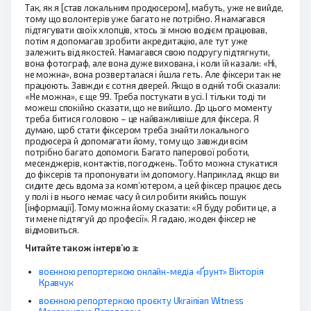
Так, як я [став локальним продюсером], мабуть, уже не вийде,
тому що волонтерів уже багато не потрібно. Я намагався
підтягувати своїх хлопців, хтось зі мною водієм працював,
потім я допомагав зробити акредитацію, але тут уже
залежить від якостей. Намагався свою подругу підтягнути,
вона фотограф, але вона дуже вихована, і коли їй казали: «Ні,
не можна», вона розверталася і йшла геть. Але фіксери так не
працюють. Завжди є сотня дверей. Якщо в одній тобі сказали:
«Не можна», є ще 99. Треба постукати в усі. І тільки тоді ти
можеш спокійно сказати, що не вийшло. До цього моменту
треба битися головою – це найважливіше для фіксера. Я
думаю, щоб стати фіксером треба знайти локального
продюсера й допомагати йому, тому що завжди всім
потрібно багато допомоги. Багато паперової роботи,
месенджерів, контактів, погоджень. Тобто можна стукатися
до фіксерів та пропонувати їм допомогу. Наприклад, якщо ви
сидите десь вдома за комп’ютером, а цей фіксер працює десь
у полі і в нього немає часу й сил робити якийсь пошук
[інформації]. Тому можна йому сказати: «Я буду робити це, а
ти мене підтягуй до професії». Я гадаю, жоден фіксер не
відмовиться.
Читайте також інтерв’ю з:
воєнною репортеркою онлайн-медіа «Ґрунт» Вікторія
Кравчук
воєнною репортеркою проєкту Ukrainian Witness