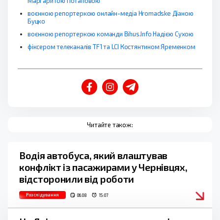
Маргаритою Потаповою
воєнною репортеркою онлайн-медіа Hromadske Діаною
Буцко
воєнною репортеркою команди Bihus.Info Надією Сухою
фіксером телеканалів TF1 та LCI Костянтином Яременком
Читайте також:
Водія автобуса, який влаштував
конфлікт із пасажирами у Чернівцях,
відсторонили від роботи
Розслідування
06.08
15:07