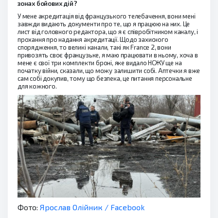
зонах бойових дій?
У мене акредитація від французького телебачення, вони мені
завжди видають документи про те, що я працюю на них. Це
лист від головного редактора, що я є співробітником каналу, і
прохання про надання акредитації. Щодо захисного
спорядження, то великі канали, такі як France 2, вони
привозять своє французьке, я маю працювати в ньому, хоча в
мене є свої три комплекти броні, яке видало НСЖУ ще на
початку війни, сказали, що можу залишити собі. Аптечки я вже
сам собі докупив, тому що безпека, це питання персональне
для кожного.
Фото:
Ярослав Олійник / Facebook