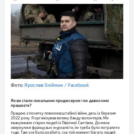
Фото:
Ярослав Олійник / Facebook
Як ви стали локальним продюсером і як давно ним
працюєте?
Працюю з початку повномасштабної війни, десь із березня
2022 року. Я організував велику банду волонтерів. Ми
евакуювали старих людей із Північної Салтівки. До мене
звернулися французькі журналісти, їм треба було потрапити
туди. Там усе було розбито, і на той момент багато людей