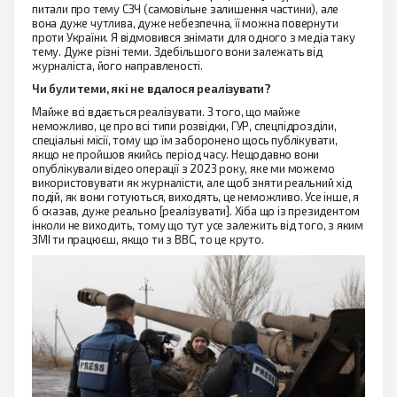
питали про тему СЗЧ (самовільне залишення частини), але
вона дуже чутлива, дуже небезпечна, її можна повернути
проти України. Я відмовився знімати для одного з медіа таку
тему. Дуже різні теми. Здебільшого вони залежать від
журналіста, його направленості.
Чи були теми, які не вдалося реалізувати?
Майже всі вдається реалізувати. З того, що майже
неможливо, це про всі типи розвідки, ГУР, спецпідрозділи,
спеціальні місії, тому що їм заборонено щось публікувати,
якщо не пройшов якийсь період часу. Нещодавно вони
опублікували відео операції з 2023 року, яке ми можемо
використовувати як журналісти, але щоб зняти реальний хід
подій, як вони готуються, виходять, це неможливо. Усе інше, я
б сказав, дуже реально [реалізувати]. Хіба що із президентом
інколи не виходить, тому що тут усе залежить від того, з яким
ЗМІ ти працюєш, якщо ти з BBC, то це круто.