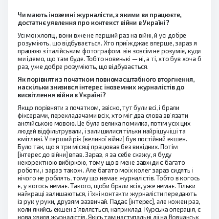
Чи мають іноземні журналісти, з якими ви працюєте,
достатнє уявлення про контекст війни в Україні?
Усі мої хлопці, вони вже не перший раз на війні, й усі добре
розуміють, що відбувається. Хто приїжджає вперше, зараз я
працюю з італійським фотографом, він зовсім не розуміє, куди
ми ідемо, що там буде. Тобто новенькі — ні, а ті, хто був хоча б
раз, уже добре розуміють, що відбувається.
Як порівняти з початком повномасштабного вторгнення,
наскільки знизився інтерес іноземних журналістів до
висвітлення війни в Україні?
Якщо порівняти з початком, звісно, тут були всі, і брали
фіксерами, перекладачами всіх, хто міг два слова зв’язати
англійською мовою. Це була велика помилка, потім усіх цих
людей відфільтрували, і залишилися тільки найрішучіші та
кмітливі. У перший рік [великої війни] був постійний екшен.
Було так, що я три місяці працював без вихідних. Потім
[інтерес до війни] впав. Зараз, я за себе скажу, я буду
некоректною вибіркою, тому що в мене завжди є багато
роботи, і зараз також. Але багато моїх колег зараз сидять і
нічого не роблять, тому що немає журналістів. Тобто в когось
є, у когось немає. Такого, щоби брали всіх, уже немає. Тільки
найкращі залишаються, і їхні контакти журналісти передають
із рук у руки, друзям зазвичай. Падає [інтерес], але кожен раз,
коли якийсь екшен з’являється, наприклад, Курська операція, є
нова хвиля журналістів. Якісь там наступальні дії на Вовчанськ