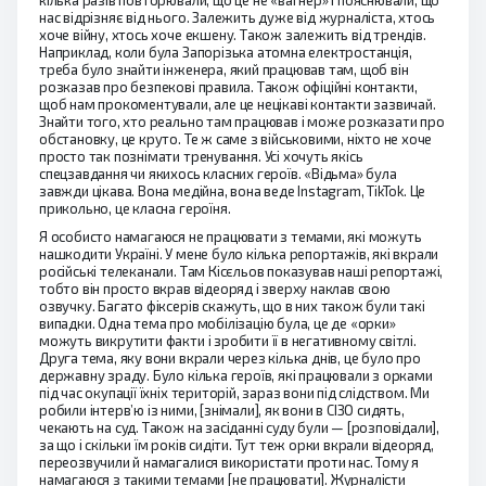
кілька разів повторювали, що це не «вагнер» і пояснювали, що
нас відрізняє від нього. Залежить дуже від журналіста, хтось
хоче війну, хтось хоче екшену. Також залежить від трендів.
Наприклад, коли була Запорізька атомна електростанція,
треба було знайти інженера, який працював там, щоб він
розказав про безпекові правила. Також офіційні контакти,
щоб нам прокоментували, але це нецікаві контакти зазвичай.
Знайти того, хто реально там працював і може розказати про
обстановку, це круто. Те ж саме з військовими, ніхто не хоче
просто так познімати тренування. Усі хочуть якісь
спецзавдання чи якихось класних героїв. «Відьма» була
завжди цікава. Вона медійна, вона веде Instagram, TikTok. Це
прикольно, це класна героїня.
Я особисто намагаюся не працювати з темами, які можуть
нашкодити Україні. У мене було кілька репортажів, які вкрали
російські телеканали. Там Кісєльов показував наші репортажі,
тобто він просто вкрав відеоряд і зверху наклав свою
озвучку. Багато фіксерів скажуть, що в них також були такі
випадки. Одна тема про мобілізацію була, це де «орки»
можуть викрутити факти і зробити її в негативному світлі.
Друга тема, яку вони вкрали через кілька днів, це було про
державну зраду. Було кілька героїв, які працювали з орками
під час окупації їхніх територій, зараз вони під слідством. Ми
робили інтерв’ю із ними, [знімали], як вони в СІЗО сидять,
чекають на суд. Також на засіданні суду були — [розповідали],
за що і скільки їм років сидіти. Тут теж орки вкрали відеоряд,
переозвучили й намагалися використати проти нас. Тому я
намагаюся з такими темами [не працювати]. Журналісти