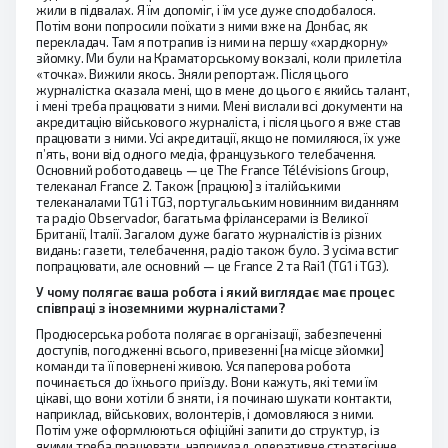
жили в підвалах. Я їм допоміг, і їм усе дуже сподобалося.
Потім вони попросили поїхати з ними вже на Донбас, як
перекладач. Там я потрапив із ними на першу «хардкорну»
зйомку. Ми були на Краматорському вокзалі, коли прилетіла
«точка». Вижили якось. Зняли репортаж. Після цього
журналістка сказала мені, що в мене до цього є якийсь талант,
і мені треба працювати з ними. Мені вислали всі документи на
акредитацію військового журналіста, і після цього я вже став
працювати з ними. Усі акредитації, якщо не помиляюся, їх уже
п’ять, вони від одного медіа, французького телебачення.
Основний роботодавець — це The France Télévisions Group,
телеканал France 2. Також [працюю] з італійськими
телеканалами TG1 і TG3, португальським новинним виданням
та радіо Observador, багатьма фрілансерами із Великої
Британії, Італії. Загалом дуже багато журналістів із різних
видань: газети, телебачення, радіо також було. З усіма встиг
попрацювати, але основний — це France 2 та Rai1 (TG1 і TG3).
У чому полягає ваша робота і який виглядає має процес
співпраці з іноземними журналістами?
Продюсерська робота полягає в організації, забезпеченні
доступів, погодженні всього, привезенні [на місце зйомки]
команди та її повернені живою. Уся паперова робота
починається до їхнього приїзду. Вони кажуть, які теми їм
цікаві, що вони хотіли б зняти, і я починаю шукати контакти,
наприклад, військових, волонтерів, і домовляюся з ними.
Потім уже оформлюються офіційні запити до структур, із
якими треба працювати, наприклад, оперативне стратегічне