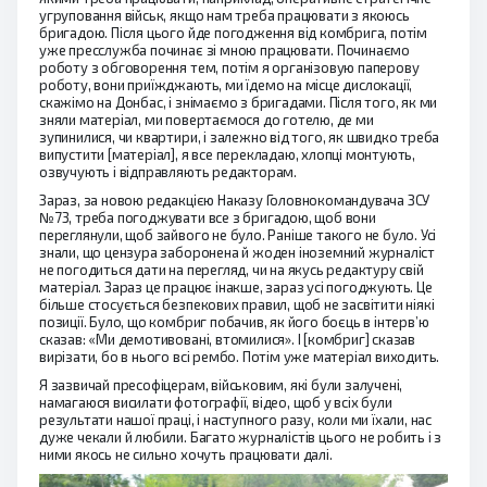
угруповання військ, якщо нам треба працювати з якоюсь
бригадою. Після цього йде погодження від комбрига, потім
уже пресслужба починає зі мною працювати. Починаємо
роботу з обговорення тем, потім я організовую паперову
роботу, вони приїжджають, ми їдемо на місце дислокації,
скажімо на Донбас, і знімаємо з бригадами. Після того, як ми
зняли матеріал, ми повертаємося до готелю, де ми
зупинилися, чи квартири, і залежно від того, як швидко треба
випустити [матеріал], я все перекладаю, хлопці монтують,
озвучують і відправляють редакторам.
Зараз, за новою редакцією Наказу Головнокомандувача ЗСУ
№73, треба погоджувати все з бригадою, щоб вони
переглянули, щоб зайвого не було. Раніше такого не було. Усі
знали, що цензура заборонена й жоден іноземний журналіст
не погодиться дати на перегляд, чи на якусь редактуру свій
матеріал. Зараз це працює інакше, зараз усі погоджують. Це
більше стосується безпекових правил, щоб не засвітити ніякі
позиції. Було, що комбриг побачив, як його боєць в інтерв’ю
сказав: «Ми демотивовані, втомилися». І [комбриг] сказав
вирізати, бо в нього всі рембо. Потім уже матеріал виходить.
Я зазвичай пресофіцерам, військовим, які були залучені,
намагаюся висилати фотографії, відео, щоб у всіх були
результати нашої праці, і наступного разу, коли ми їхали, нас
дуже чекали й любили. Багато журналістів цього не робить і з
ними якось не сильно хочуть працювати далі.