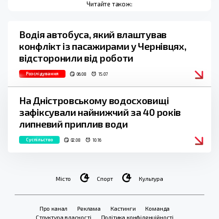
Читайте також:
Водія автобуса, який влаштував
конфлікт із пасажирами у Чернівцях,
відсторонили від роботи
Розслідування
06.08
15:07
На Дністровському водосховищі
зафіксували найнижчий за 40 років
липневий приплив води
Суспільство
02.08
10:16
Місто
Спорт
Культура
Про канал
Реклама
Кастинги
Команда
Структура власності
Політика конфіденційності