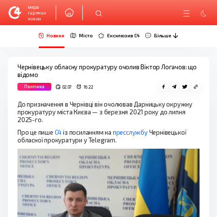
медіа
гарячих
новин
Новини
Місто
Ексклюзив C4
Більше
Чернівецьку обласну прокуратуру очолив Віктор Логачов: що
відомо
Політика
02.07
16:22
До призначення в Чернівці він очолював Дарницьку окружну
прокуратуру міста Києва — з березня 2021 року до липня
2025-го.
Про це пише
C4
із посиланням на
пресслужбу
Чернівецької
обласної прокуратури у Telegram.