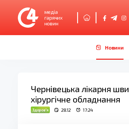
медіа
гарячих
новин
Новини
Чернівецька лікарня шв
хірургічне обладнання
28.12
17:24
Здоров'я