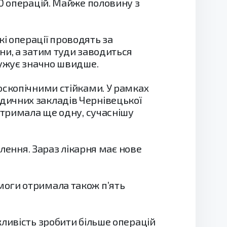
0 операцій. Майже половину з
і операції проводять за
ни, а затим туди заводиться
одужує значно швидше.
оскопічними стійками. У рамках
дичних закладів Чернівецької
отримала ще одну, сучаснішу
влення. Зараз лікарня має нове
моги отримала також п’ять
жливість зробити більше операцій