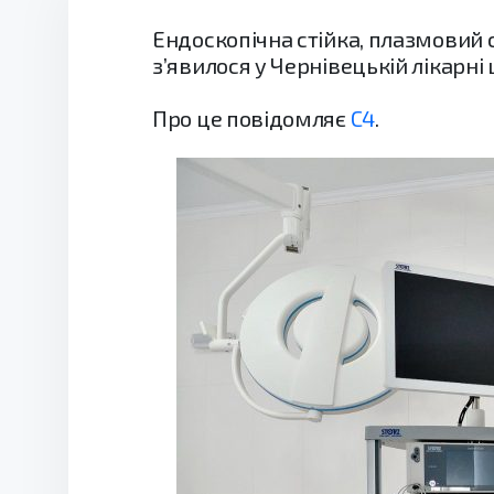
Ендоскопічна стійка, плазмовий с
з’явилося у Чернівецькій лікарн
Про це повідомляє
С4
.