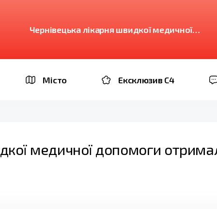
Чернівецька лікарня швидкої медичної
допомоги отримала сучасне хірургічне
обладнання
Місто
Ексклюзив C4
идкої медичної допомоги отрима