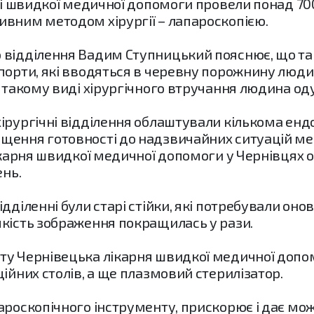
рні швидкої медичної допомоги провели понад 70
ивним методом хірургії – лапароскопією.
 відділення Вадим Ступницький пояснює, що так
порти, які вводяться в черевну порожнину люди
и такому виді хірургічного втручання людина 
ірургічні відділення облаштували кількома енд
щення готовності до надзвичайних ситуацій ме
лікарня швидкої медичної допомоги у Чернівцях 
ень.
дділенні були старі стійки, які потребували оно
якість зображення покращилась у рази.
ту Чернівецька лікарня швидкої медичної допо
ційних столів, а ще плазмовий стерилізатор.
ароскопічного інструменту, прискорює і дає мо