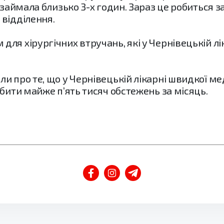
 займала близько 3-х годин. Зараз це робиться за
відділення.
ля хірургічних втручань, які у Чернівецькій л
и про те, що у Чернівецькій лікарні швидкої м
обити майже п’ять тисяч обстежень за місяць.