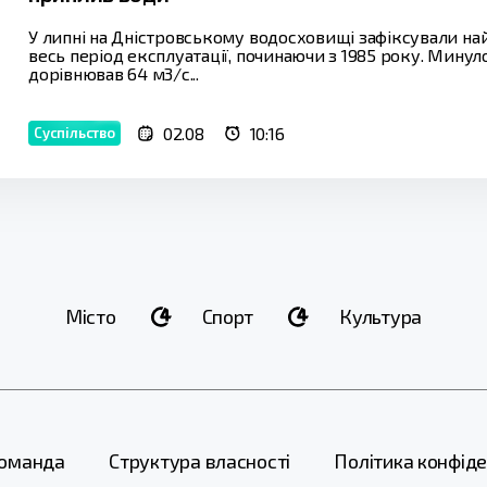
У липні на Дністровському водосховищі зафіксували н
весь період експлуатації, починаючи з 1985 року. Мину
дорівнював 64 м3/с...
02.08
10:16
Суспільство
Місто
Спорт
Культура
оманда
Структура власності
Політика конфіде