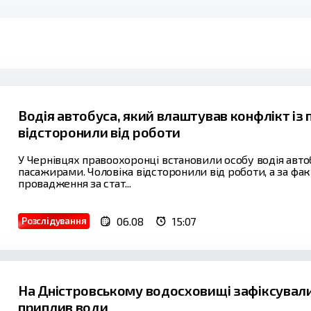
Водія автобуса, який влаштував конфлікт із
відсторонили від роботи
У Чернівцях правоохоронці встановили особу водія авто
пасажирами. Чоловіка відсторонили від роботи, а за ф
провадження за стат...
06.08
15:07
Розслідування
На Дністровському водосховищі зафіксували
приплив води