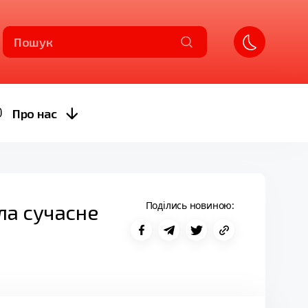
Пошук
Про нас
Поділись новиною:
ла сучасне