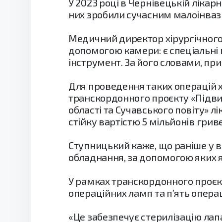
У 2023 році в Чернівецькій ліка
них зробили сучасним малоінваз
Медичний директор хірургічного
допомогою камери: є спеціальні 
інструмент. За його словами, пр
Для проведення таких операцій х
транскордонного проєкту «Підви
області та Сучавського повіту» 
стійку вартістю 5 мільйонів грив
Ступницький каже, що раніше у ві
обладнання, за допомогою яких 
У рамках транскордонного проєк
операційних ламп та п’ять опера
«Це забезпечує стерилізацію лап