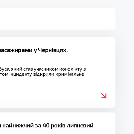
 пасажирами у Чернівцях,
буса, який став учасником конфлікту з
актом інциденту відкрили кримінальне
 найнижчий за 40 років липневий