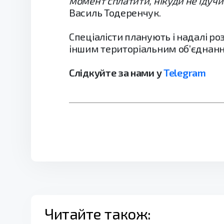
момент сплатити, нікуди не ідучи
Василь Тодеренчук.
Спеціалісти планують і надалі 
іншим територіальним об’єднання
Слідкуйте за нами у
Telegram
Читайте також: