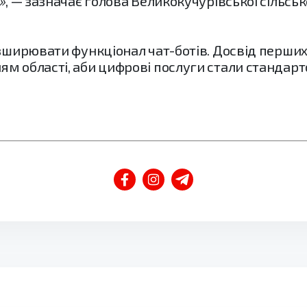
»
, — зазначає голова Великокучурівської сільсь
розширювати функціонал чат-ботів. Досвід перш
м області, аби цифрові послуги стали стандарто