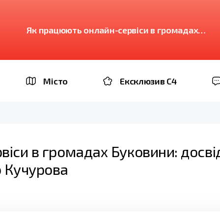
Як працюють онлайн-сервіси в громадах
Буковини: досвід Сторожинця та Великого
Кучурова
Місто
Ексклюзив C4
іси в громадах Буковини: досві
 Кучурова