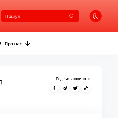
Пошук
Про нас
Поділись новиною:
д