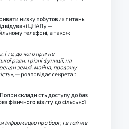
кривати низку побутових питань.
відвідувачі ЦНАПу —
ільному телефоні, а також
 і те, до чого прагне
ї ради, і різні функції, на
ренди землі, майна, продажу
ість»
, — розповідає секретар
 Попри складність доступу до баз
з фізичного візиту до сільської
 інформацію про борг, і в той же