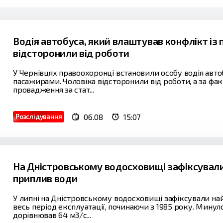
Водія автобуса, який влаштував конфлікт із
відсторонили від роботи
У Чернівцях правоохоронці встановили особу водія авто
пасажирами. Чоловіка відсторонили від роботи, а за ф
провадження за стат...
06.08
15:07
Розслідування
На Дністровському водосховищі зафіксували
приплив води
У липні на Дністровському водосховищі зафіксували н
весь період експлуатації, починаючи з 1985 року. Мину
дорівнював 64 м3/с...