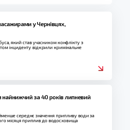
 пасажирами у Чернівцях,
буса, який став учасником конфлікту з
актом інциденту відкрили кримінальне
 найнижчий за 40 років липневий
айменше середнє значення припливу води за
лого місяця приплив до водосховища