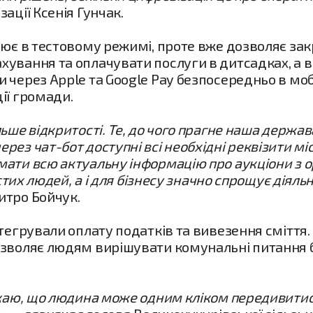
ації Ксенія Гунчак.
цює в тестовому режимі, проте вже дозволяє за
ування та оплачувати послуги в дитсадках, а 
 через Apple та Google Pay безпосередньо в моб
ії громади.
ше відкритості. Те, до чого прагне наша держава,
з чат-бот доступні всі необхідні реквізити місько
ати всю актуальну інформацію про аукціони з о
остих людей, а і для бізнесу значно спрощує діяльн
итро Бойчук.
тегрували оплату податків та вивезення сміття.
зволяє людям вирішувати комунальні питання бе
ажаю, що людина може одним кліком передивитися