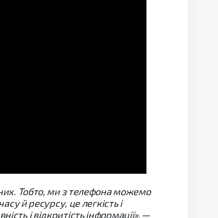
 них. Тобто, ми з телефона можемо
асу й ресурсу, це легкість і
ність і відкритість інформації»
, —