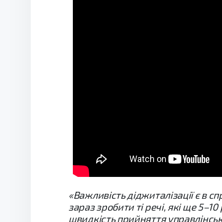
«Важливість діджиталізації є в с
зараз зробити ті речі, які ще 5–10
швидкість прийняття управлінськи