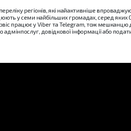
переліку регіонів, які найактивніше впроваджу
ацюють у семи найбільших громадах, серед яких 
рвіс працює у Viber та Telegram, тож мешканцю 
 адмінпослуг, довідкової інформації або подат