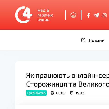
медіа
гарячих
новин
Новини
Як працюють онлайн-серв
Сторожинця та Великого
06.05
15:02
Суспільство