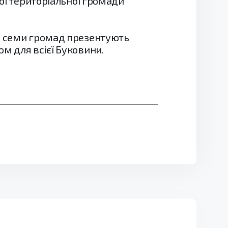
кої територіальної громади
их семи громад презентують
м для всієї Буковини.