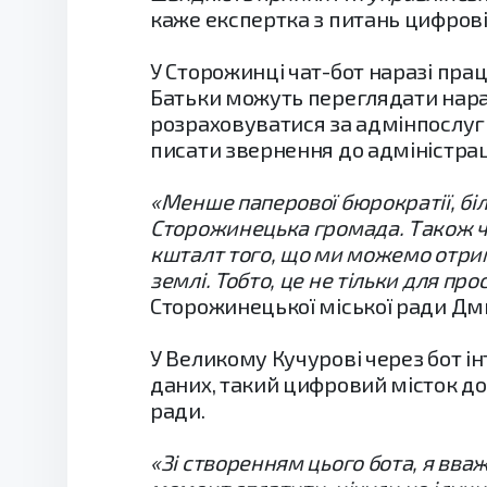
каже експертка з питань цифровіз
У Сторожинці чат-бот наразі пра
Батьки можуть переглядати нарах
розраховуватися за адмінпослуги
писати звернення до адміністрац
«Менше паперової бюрократії, біль
Сторожинецька громада. Також чере
кшталт того, що ми можемо отрим
землі. Тобто, це не тільки для пр
Сторожинецької міської ради Дм
У Великому Кучурові через бот ін
даних, такий цифровий місток до
ради.
«Зі створенням цього бота, я вв