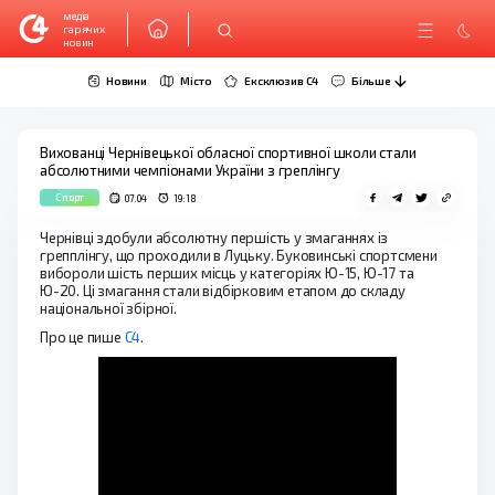
медіа
гарячих
новин
Новини
Місто
Ексклюзив C4
Більше
Вихованці Чернівецької обласної спортивної школи стали
абсолютними чемпіонами України з греплінгу
Спорт
07.04
19:18
Чернівці здобули абсолютну першість у змаганнях із
грепплінгу, що проходили в Луцьку. Буковинські спортсмени
вибороли шість перших місць у категоріях Ю-15, Ю-17 та
Ю-20. Ці змагання стали відбірковим етапом до складу
національної збірної.
Про це пише
С4
.