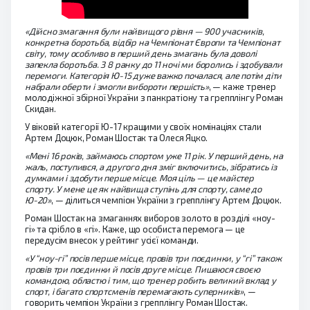
«Дійсно змагання були найвищого рівня — 900 учасників,
конкретна боротьба, відбір на Чемпіонат Європи та Чемпіонат
світу, тому особливо в перший день змагань була доволі
запекла боротьба. З 8 ранку до 11 ночі ми боролись і здобували
перемоги. Категорія Ю-15 дуже важко почалася, але потім діти
набрали оберти і змогли вибороти першість»
, — каже тренер
молодіжної збірної України з панкратіону та грепплінгу Роман
Скидан.
У віковій категорії Ю-17 кращими у своїх номінаціях стали
Артем Доцюк, Роман Шостак та Олеся Яцко.
«Мені 16 років, займаюсь спортом уже 11 рік. У перший день, на
жаль, поступився, а другого дня зміг включитись, зібратись із
думками і здобути перше місце. Моя ціль — це майстер
спорту. У мене це як найвища ступінь для спорту, саме до
Ю-20»
, — ділиться чемпіон України з грепплінгу Артем Доцюк.
Роман Шостак на змаганнях виборов золото в розділі «ноу-
гі» та срібло в «гі». Каже, що особиста перемога — це
передусім внесок у рейтинг усієї команди.
«У “ноу-гі” посів перше місце, провів три поєдинки, у “гі” також
провів три поєдинки й посів друге місце. Пишаюся своєю
командою, областю і тим, що тренер робить великий вклад у
спорт, і багато спортсменів перемагають суперників»
, —
говорить чемпіон України з грепплінгу Роман Шостак.