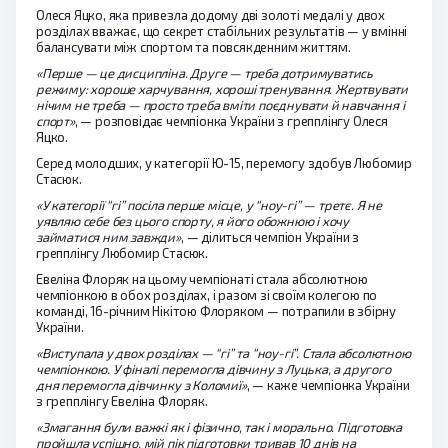
Олеся Яцко, яка привезла додому дві золоті медалі у двох
розділах вважає, що секрет стабільних результатів — у вмінні
балансувати між спортом та повсякденним життям.
«Перше — це дисципліна. Друге — треба дотримуватись
режиму: хороше харчування, хороші тренування. Жертвувати
нічим не треба — просто треба вміти поєднувати й навчання і
спорт»
, — розповідає чемпіонка України з грепплінгу Олеся
Яцко.
Серед молодших, у категорії Ю-15, перемогу здобув Любомир
Стасюк.
«У категорії “гі” посіла перше місце, у “ноу-гі” — третє. Я не
уявляю себе без цього спорту, я його обожнюю і хочу
займатися ним завжди»
, — ділиться чемпіон України з
грепплінгу Любомир Стасюк.
Евеліна Флоряк на цьому чемпіонаті стала абсолютною
чемпіонкою в обох розділах, і разом зі своїм колегою по
команді, 16-річним Нікітою Флоряком — потрапили в збірну
України.
«Виступала у двох розділах — “гі” та “ноу-гі”. Стала абсолютною
чемпіонкою. У фіналі перемогла дівчину з Луцька, а другого
дня перемогла дівчинку з Коломиї»
, — каже чемпіонка України
з грепплінгу Евеліна Флоряк.
«Змагання були важкі як і фізично, так і морально. Підготовка
пройшла успішно, мій пік підготовки тривав 10 днів на