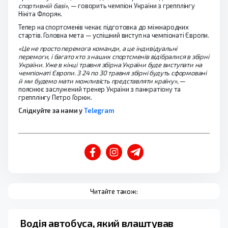
спортивній базі»
, — говорить чемпіон України з грепплінгу
Нікіта Флоряк.
Тепер на спортсменів чекає підготовка до міжнародних
стартів. Головна мета — успішний виступ на чемпіонаті Європи.
«Це не просто перемога команди, а це індивідуальні
перемоги, і багато хто з наших спортсменів відібралися в збірні
України. Уже в кінці травня збірна України буде виступати на
чемпіонаті Європи. З 24 по 30 травня збірні будуть сформовані
й ми будемо мати можливість представляти країну»
, —
пояснює заслужений тренер України з панкратіону та
грепплінгу Петро Горюк.
Слідкуйте за нами у
Telegram
Читайте також:
Водія автобуса, який влаштував