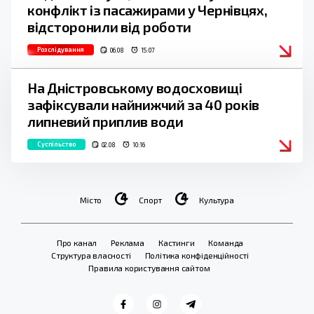
конфлікт із пасажирами у Чернівцях,
відсторонили від роботи
Розслідування
06.08
15:07
На Дністровському водосховищі
зафіксували найнижчий за 40 років
липневий приплив води
Суспільство
02.08
10:16
Місто
Спорт
Культура
Про канал
Реклама
Кастинги
Команда
Структура власності
Політика конфіденційності
Правила користування сайтом