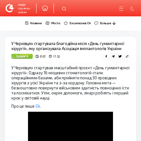
медіа
гарячих
новин
Новини
Місто
Ексклюзив C4
Більше
У Чернівцях стартувала благодійна місія «День гуманітарної
хірургії», яку організувала Асоціація імплантологів України
Здоров'я
01.07
17:52
У Чернівцях стартував масштабний проєкт «День гуманітарної
хірургії». Одразу 16 місцевих стоматологій стали
операційними базами, аби прийняти понад 30 провідних
хірургів з усієї України та з-за кордону. Головна мета —
безкоштовно повернути військовим здатність повноцінно їсти
та посміхатися. Утім, окрім допомоги, лікарі роблять і перший
крок у світовій науці.
Про це пише
С4
.