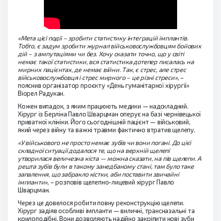
«Мета цієї події – зробити статистику інтеграцій імплантів.
Тобто, є задум зробити журнал військовослужбовцям бойових
дій – з ампутаціями чи без. Хочу сказати точно, що у світі
немає такої статистики, вся статистика дотепер писалась на
мирних пацієнтах, де немає війни. Так, є стрес, але стрес
військовослужбовця і стрес мирного – це різні стреси»
, –
пояснив організатор проєкту «День гуманітарної хірургії»
Віорел Радукан.
Кожен випадок, з яким працюють медики — надскладний.
Хірург із Берліна Павло Шварцман оперує на базі чернівецької
приватної клініки. Його сьогоднішній пацієнт — військовий,
який через війну та важкі травми фактично втратив щелепу.
«У військового не просто немає зубів чи вони погані. До цієї
складної ситуації додалося те, що на верхній щелепі
утворилася величезна кіста — можна сказати, на пів щелепи. А
решта зубів були в такому занедбаному стані, там було таке
запалення, що забракло кістки, аби поставити звичайні
імпланти»
, – розповів щелепно-лицевий хірург Павло
Шварцман.
Через це довелося робити повну реконструкцію щелепи.
Хірург задіяв особливі імпланти — виличні, трансназальні та
крилоподібні. Вони дозволяють надійно закріпити нові зуби