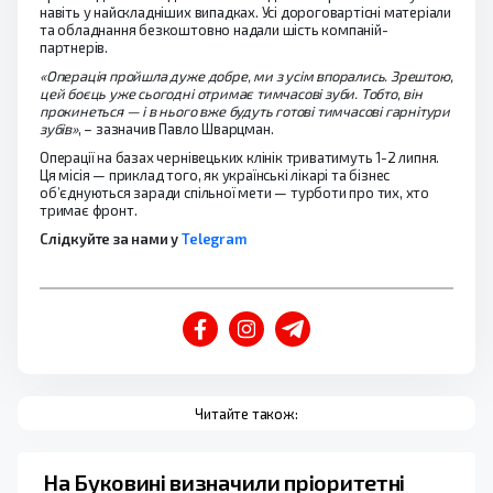
навіть у найскладніших випадках. Усі дороговартісні матеріали
та обладнання безкоштовно надали шість компаній-
партнерів.
«Операція пройшла дуже добре, ми з усім впорались. Зрештою,
цей боєць уже сьогодні отримає тимчасові зуби. Тобто, він
прокинеться — і в нього вже будуть готові тимчасові гарнітури
зубів»
, – зазначив Павло Шварцман.
Операції на базах чернівецьких клінік триватимуть 1-2 липня.
Ця місія — приклад того, як українські лікарі та бізнес
об’єднуються заради спільної мети — турботи про тих, хто
тримає фронт.
Слідкуйте за нами у
Telegram
Читайте також:
На Буковині визначили пріоритетні