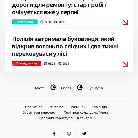
дороги для ремонту: старт робіт
очікується вже у серпні
Суспільство
09.08
10:28
Поліція затримала буковинця, який
відкрив вогонь по слідчих і два тижні
переховувася у лісі
Розслідування
08.08
12:25
Місто
Спорт
Культура
Про канал
Реклама
Кастинги
Команда
Структура власності
Політика конфіденційності
Правила користування сайтом