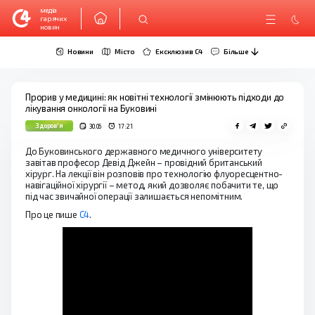
медіа
гарячих
новин
Новини
Місто
Ексклюзив C4
Більше
Прорив у медицині: як новітні технології змінюють підходи до
лікування онкології на Буковині
Здоров'я
30.06
17:21
До Буковинського державного медичного університету
завітав професор Девід Джейн – провідний британський
хірург. На лекції він розповів про технологію флуоресцентно-
навігаційної хірургії – метод, який дозволяє побачити те, що
під час звичайної операції залишається непомітним.
Про це пише
С4
.