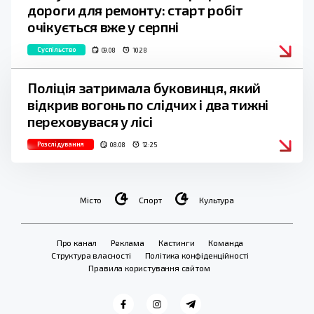
дороги для ремонту: старт робіт
очікується вже у серпні
Суспільство
09.08
10:28
Поліція затримала буковинця, який
відкрив вогонь по слідчих і два тижні
переховувася у лісі
Розслідування
08.08
12:25
Місто
Спорт
Культура
Про канал
Реклама
Кастинги
Команда
Структура власності
Політика конфіденційності
Правила користування сайтом