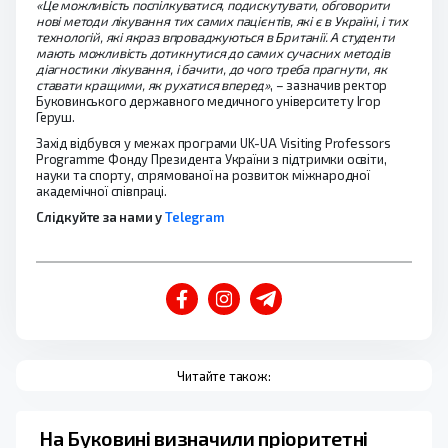
«Це можливість поспілкуватися, подискутувати, обговорити
нові методи лікування тих самих пацієнтів, які є в Україні, і тих
технологій, які якраз впроваджуються в Британії. А студенти
мають можливість дотикнутися до самих сучасних методів
діагностики лікування, і бачити, до чого треба прагнути, як
ставати кращими, як рухатися вперед»
, – зазначив ректор
Буковинського державного медичного університету Ігор
Геруш.
Захід відбувся у межах програми UK-UA Visiting Professors
Programme Фонду Президента України з підтримки освіти,
науки та спорту, спрямованої на розвиток міжнародної
академічної співпраці.
Слідкуйте за нами у
Telegram
Читайте також:
На Буковині визначили пріоритетні