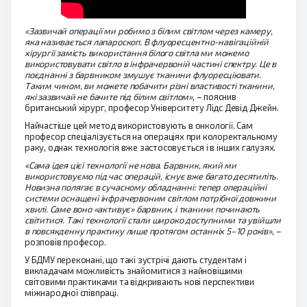
«Зазвичай операції ми робимо з білим світлом через камеру,
яка називається лапароскоп. В флуоресцентно-навігаційній
хірургії замість використання білого світла ми можемо
використовувати світло в інфрачервоній частині спектру. Це в
поєднанні з барвником змушує тканини флуоресціювати.
Таким чином, ви можете побачити різні властивості тканини,
які зазвичай не бачите під білим світлом»
, – пояснив
британський хірург, професор Університету Лідс Девід Джейн.
Найчастіше цей метод використовують в онкології. Сам
професор спеціалізується на операціях при колоректальному
раку, однак технологія вже застосовується і в інших галузях.
«Сама ідея цієї технології не нова. Барвник, який ми
використовуємо під час операцій, існує вже багато десятиліть.
Новизна полягає в сучасному обладнанні: тепер операційні
системи оснащені інфрачервоним світлом потрібної довжини
хвилі. Саме воно «активує» барвник, і тканини починають
світитися. Такі технології стали широко доступними та увійшли
в повсякденну практику лише протягом останніх 5–10 років»
, –
розповів професор.
У БДМУ переконані, що такі зустрічі дають студентам і
викладачам можливість знайомитися з найновішими
світовими практиками та відкривають нові перспективи
міжнародної співпраці.