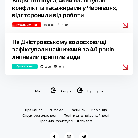
Водія автобуса, який влаштував
конфлікт із пасажирами у Чернівцях,
відсторонили від роботи
Розслідування
06.08
15:07
На Дністровському водосховищі
зафіксували найнижчий за 40 років
липневий приплив води
Суспільство
02.08
10:16
Місто
Спорт
Культура
Про канал
Реклама
Кастинги
Команда
Структура власності
Політика конфіденційності
Правила користування сайтом