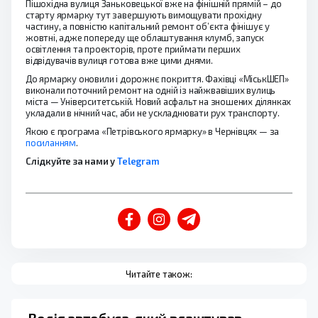
Пішохідна вулиця Заньковецької вже на фінішній прямій – до
старту ярмарку тут завершують вимощувати прохідну
частину, а повністю капітальний ремонт об’єкта фінішує у
жовтні, адже попереду ще облаштування клумб, запуск
освітлення та проекторів, проте приймати перших
відвідувачів вулиця готова вже цими днями.
До ярмарку оновили і дорожнє покриття. Фахівці «МіськШЕП»
виконали поточний ремонт на одній із найжвавіших вулиць
міста — Університетській. Новий асфальт на зношених ділянках
укладали в нічний час, аби не ускладнювати рух транспорту.
Якою є програма «Петрівського ярмарку» в Чернівцях — за
посиланням
.
Слідкуйте за нами у
Telegram
Читайте також: