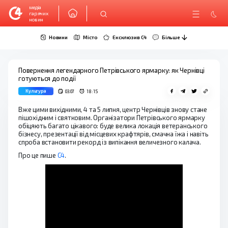
медіа
гарячих
новин
Новини
Місто
Ексклюзив C4
Більше
Повернення легендарного Петрівського ярмарку: як Чернівці
готуються до події
Культура
03.07
18:15
Вже цими вихідними, 4 та 5 липня, центр Чернівців знову стане
пішохідним і святковим. Організатори Петрівського ярмарку
обіцяють багато цікавого: буде велика локація ветеранського
бізнесу, презентації від місцевих крафтярів, смачна їжа і навіть
спроба встановити рекорд із випікання величезного калача.
Про це пише
С4
.