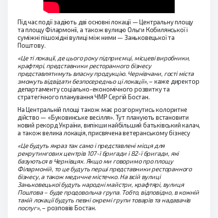
Під час події задіють дві основні локації — Центральну площу
та площу Філармонії, а також вулицю Ольги Кобилянської і
суміжні пішохідні вулиці між ними — Заньковецької та
Поштову.
«Це ті локації, де цього року підприємці, місцеві виробники,
крафтярі, представники ресторанного бізнесу
представлятимуть власну продукцію. Чернівчани, гості міста
зможуть відвідати безпосередньо ці локації»
, – каже директор
департаменту соціально-економічного розвитку та
стратегічного планування ЧМР Сергій Бостан.
На Центральній площі також має розгорнутись колоритне
дійство — «Буковинське весілля». Тут планують встановити
новий рекорд України, випікши найбільший батьківський калач,
а також велика локація, присвячена ветеранському бізнесу
«Це будуть якраз так само і представлені місця для
рекрутингових центрів 107-ї бригади і 82-ї бригади, які
базуються в Чернівцях. Якщо ми говоримо про площу
Філармоній, то це будуть перші представники ресторанного
бізнесу, а також медичне містечко. На всій вулиці
Заньковецької будуть народні майстри, крафтярі, вулиця
Поштова – буде продовольча група. Тобто, відповідно, в кожній
такій локації будуть певні окремі групи товарів та надавачів
послуг»
, – розповів Бостан.