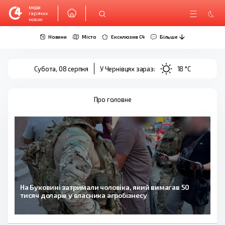
медіа
гарячих
новин
Новини
Місто
Ексклюзив C4
Більше
Субота, 08 серпня
У Чернівцях зараз:
18 °C
Про головне
На Буковині затримали чоловіка, який вимагав 50
тисяч доларів у власника агробізнесу