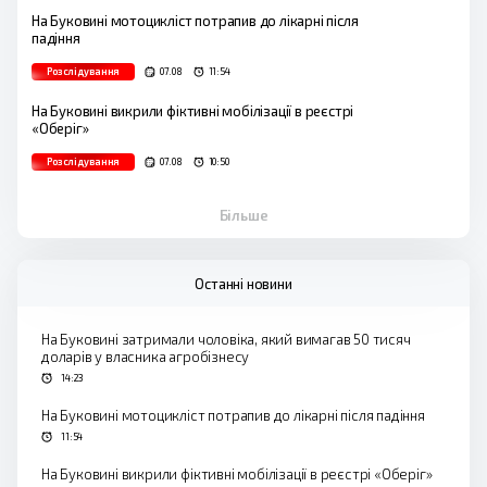
На Буковині мотоцикліст потрапив до лікарні після
падіння
Розслідування
07.08
11:54
На Буковині викрили фіктивні мобілізації в реєстрі
«Оберіг»
Розслідування
07.08
10:50
Більше
Останні новини
На Буковині затримали чоловіка, який вимагав 50 тисяч
доларів у власника агробізнесу
14:23
На Буковині мотоцикліст потрапив до лікарні після падіння
11:54
На Буковині викрили фіктивні мобілізації в реєстрі «Оберіг»