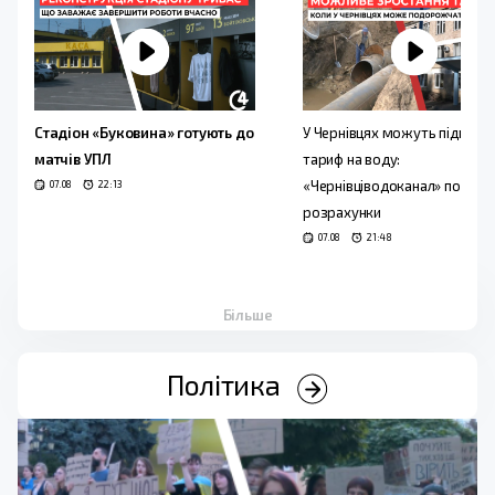
Стадіон «Буковина» готують до
У Чернівцях можуть підвищи
матчів УПЛ
тариф на воду:
«Чернівціводоканал» подав н
07.08
22:13
розрахунки
07.08
21:48
Більше
Політика