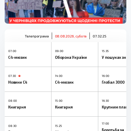
Телепрограма
08.08.2026, субота
07:32:26
07:00
09:00
15:35
С4-мюзик
Оборона України
У пошуках знан
07:30
14:00
16:00
Новини С4
С4-мюзик
Глобал 3000
08:00
15:00
16:30
Книгарня
Книгарня
Крупним плано
17:00
08:30
15:25
Боротьба за