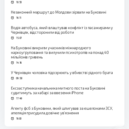
10:50
Незаконний маршрут до Молдови зірвали на Буковині
16:11
Водія автобуса, який влаштував конфлікт із пасажирами у
Чернівцях, відсторонили від роботи
15:07
На Буковині викрили учасників міжнародного
наркоугруповання та вилучили психотропів на понад 40
мільйонів гривень
14:16
У Чернівцях чоловіка підозрюють у вбивстві рідного брата
09:58
Ексзаступника начальника митного поста на Буковині
судитимуть за хабарі за ввезення iPhone
17:49
Агенту фсб з Буковини, який шпигував за ешелонами ЗСУ,
апеляція присудила довічне ув’язнення
16:03