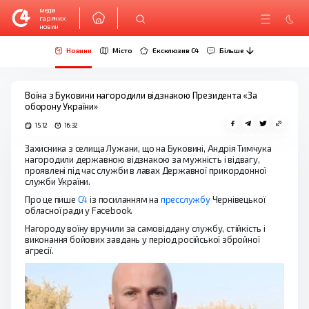
медіа
гарячих
новин
Новини
Місто
Ексклюзив C4
Більше
Воїна з Буковини нагородили відзнакою Президента «За
оборону України»
15.12
16:32
Захисника з селища Лужани, що на Буковині, Андрія Тимчука
нагородили державною відзнакою за мужність і відвагу,
проявлені під час служби в лавах Державної прикордонної
служби України.
Про це пише
C4
із посиланням на
пресслужбу
Чернівецької
обласної ради у Facebook.
Нагороду воїну вручили за самовіддану службу, стійкість і
виконання бойових завдань у період російської збройної
агресії.