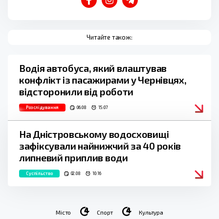
Читайте також:
Водія автобуса, який влаштував
конфлікт із пасажирами у Чернівцях,
відсторонили від роботи
Розслідування
06.08
15:07
На Дністровському водосховищі
зафіксували найнижчий за 40 років
липневий приплив води
Суспільство
02.08
10:16
Місто
Спорт
Культура