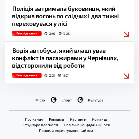
Поліція затримала буковинця, який
відкрив вогонь по слідчих і два тижні
переховувася у лісі
Розслідування
08.08
12:25
Водія автобуса, який влаштував
конфлікт із пасажирами у Чернівцях,
відсторонили від роботи
Розслідування
06.08
15:07
Місто
Спорт
Культура
Про канал
Реклама
Кастинги
Команда
Структура власності
Політика конфіденційності
Правила користування сайтом