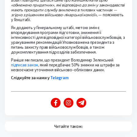
БЗВП повторно. Ідеться саме про колишню категорію
«обмежено придатних», які відповідно до змін у законодавстві
мають проходити службу виключно в тилових частинах —
згідно з рішенням військово-лікарської комісії»
, — пояснюють
у Генштабі.
Як додають у Генеральному штабі, метою змін є
впорядкування програми підготовки, зниження її
інтенсивності для відповідної категорії військовослужбовців, з
урахуванням рекомендацій Уповноважена президента з
питань захисту прав військовослужбовців, а також
доукомплектування підрозділів забезпечення.
Раніше ми писали, що президент Володимир Зеленський
підписав закон
, який передбачає 50% знижки на штрафи за
несвоєчасне уточнення військово-облікових даних.
Слідкуйте за нами у
Telegram
Читайте також: