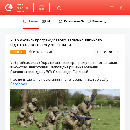
медіа
гарячих
новин
Новини
Місто
Ексклюзив C4
Більше
У ЗСУ оновили програму базової загальної військової
підготовки: кого стосуються зміни
Війна
15.04
12:48
У Збройних силах України оновили програму базової загальної
військової підготовки. Відповідне рішення ухвалив
Головнокомандувач ЗСУ Олександр Сирський.
Про це пише
С4
із посиланням на Генеральний штаб ЗСУ у
Facebook
.