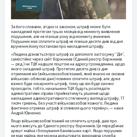
За його словами, згідно із законом, штраф може бути
накладений протягом трьох місяців від моменту виявлення
порушення, але не пізніше року від моменту вчинення.
Порушник має сплатити штраф не пізніше десяти днів від дня
вручення йому постанови про накладення штрафу.
«Людина дізнається про штраф за допомоги застосунку “Дія”,
самостійно через сайт боржників (Єдиний реєстр боржників
— ред.) чи ТЦК надішле поштою на адресу громадянина, щодо
якого складений штраф. Протягом десяти днів із дня
отримання він (військовозобов’язаний, який вчасно не оновив
військово-облікові дані) повинен сплатити штраф, але дуже
важко буде оскаржити штраф, тому що він буде заочно
проходити, тобто, начальники ТЦК будуть розглядати
адміністративні справи і прийматимуть рішення щодо
накладання адміністративного стягнення у вигляді штрафу, 17
тисяч гривень, без участі військовозобов’язаного. Людина
фактично отримає штраф зі спливом цього терміну», — каже
Андрій Ювченко.
Якщо військовозобов’язаний не сплатить штраф, дані про
нього внесуть до Єдиного реєстру боржників. Це передбачає
арешт майна і блокування банківських карт. Якщо порушник
не має майна, яке можна арештувати, виконавча служба