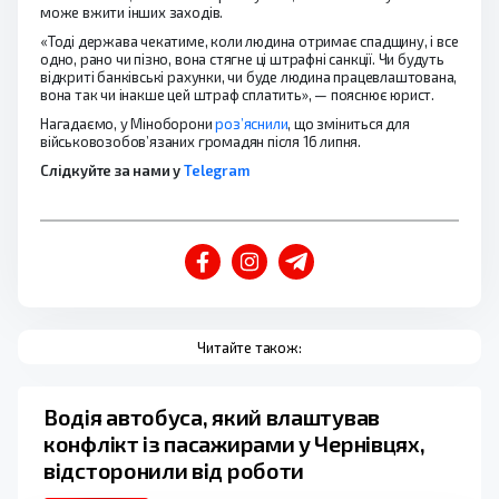
може вжити інших заходів.
«Тоді держава чекатиме, коли людина отримає спадщину, і все
одно, рано чи пізно, вона стягне ці штрафні санкції. Чи будуть
відкриті банківські рахунки, чи буде людина працевлаштована,
вона так чи інакше цей штраф сплатить», — пояснює юрист.
Нагадаємо, у Міноборони
роз’яснили
, що зміниться для
військовозобов’язаних громадян після 16 липня.
Слідкуйте за нами у
Telegram
Читайте також:
Водія автобуса, який влаштував
конфлікт із пасажирами у Чернівцях,
відсторонили від роботи