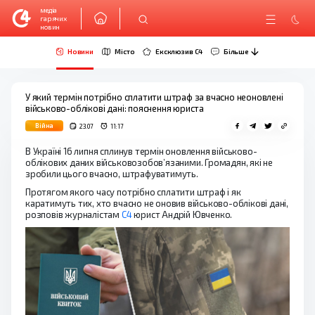
медіа
гарячих
новин
Новини
Місто
Ексклюзив C4
Більше
У який термін потрібно сплатити штраф за вчасно неоновлені
військово-облікові дані: пояснення юриста
Війна
23.07
11:17
В Україні 16 липня сплинув термін оновлення військово-
облікових даних військовозобов’язаними. Громадян, які не
зробили цього вчасно, штрафуватимуть.
Протягом якого часу потрібно сплатити штраф і як
каратимуть тих, хто вчасно не оновив військово-облікові дані,
розповів журналістам
С4
юрист Андрій Ювченко.