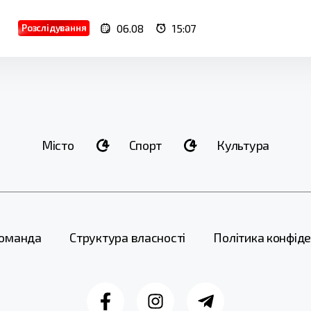
06.08
15:07
Розслідування
Місто
Спорт
Культура
оманда
Структура власності
Політика конфіде