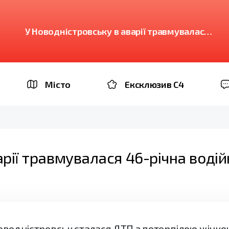
У Новодністровську в аварії травмувалася
46-річна водійка мопеда
Місто
Ексклюзив C4
арії травмувалася 46-річна воді
 Новодністровськ сталася ДТП з потерпілою жінк