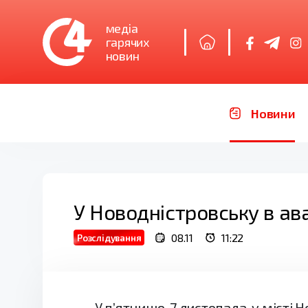
медіа
гарячих
новин
Новини
У Новодністровську в ав
08.11
11:22
Розслідування
У п’ятницю, 7 листопада, у місті