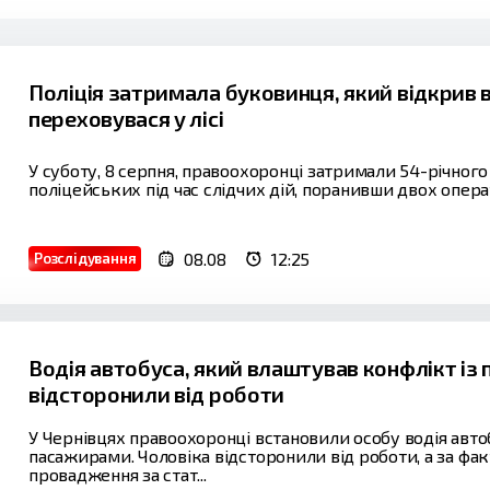
Поліція затримала буковинця, який відкрив во
переховувася у лісі
У суботу, 8 серпня, правоохоронці затримали 54-річного 
поліцейських під час слідчих дій, поранивши двох операти
08.08
12:25
Розслідування
Водія автобуса, який влаштував конфлікт із
відсторонили від роботи
У Чернівцях правоохоронці встановили особу водія авто
пасажирами. Чоловіка відсторонили від роботи, а за ф
провадження за стат...