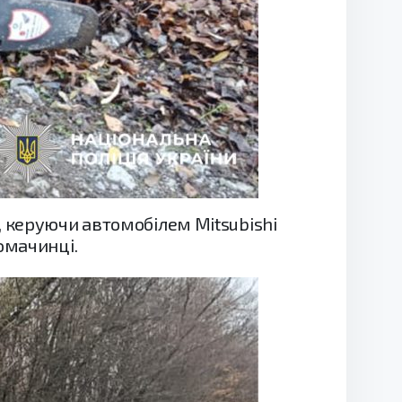
, керуючи автомобілем Mitsubishi
Ломачинці.