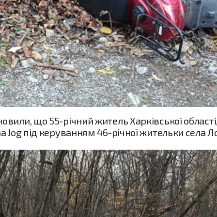
вили, що 55-річний житель Харківської області
a Jog під керуванням 46-річної жительки села 