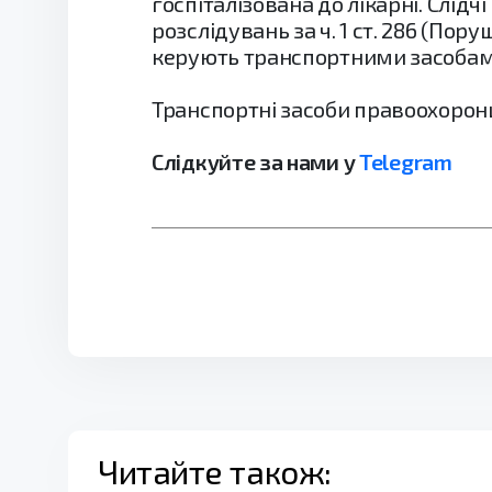
госпіталізована до лікарні. Слід
розслідувань за ч. 1 ст. 286 (По
керують транспортними засобами
Транспортні засоби правоохоронц
Слідкуйте за нами у
Telegram
Читайте також: