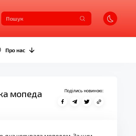
Пошук
Про нас
Поділись новиною:
йка мопеда
ою, яка керувала мопедом. За цим