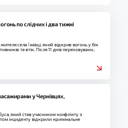
гонь по слідчих і два тижні
жителя села Їжівці, який відкрив вогонь у бік
вників та втік. Після 11 днів переховуванн...
 пасажирами у Чернівцях,
буса, який став учасником конфлікту з
актом інциденту відкрили кримінальне