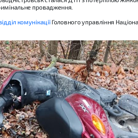
римінальне провадження.
відділ комунікації
Головного управління Націонал