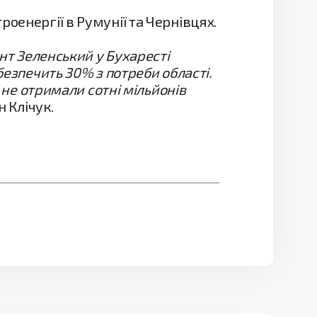
оенергії в Румунії та Чернівцях.
ент Зеленський у Бухаресті
безпечить 30% з потреби області.
б не отримали сотні мільйонів
 Клічук.