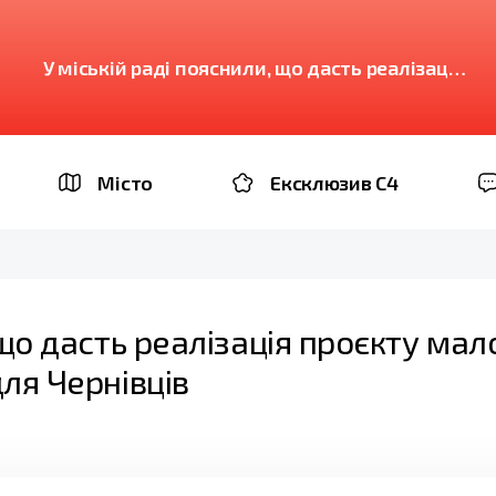
У міській раді пояснили, що дасть реалізація
проєкту малої лінії імпорту електроенергії
для Чернівців
Місто
Ексклюзив C4
що дасть реалізація проєкту малої
для Чернівців