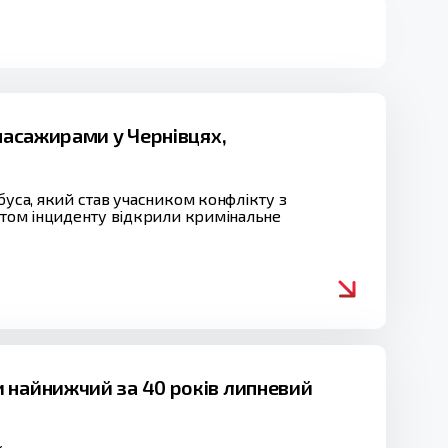
 пасажирами у Чернівцях,
буса, який став учасником конфлікту з
актом інциденту відкрили кримінальне
 найнижчий за 40 років липневий