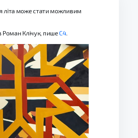
нця літа може стати можливим
в Роман Клічук, пише
С4
.