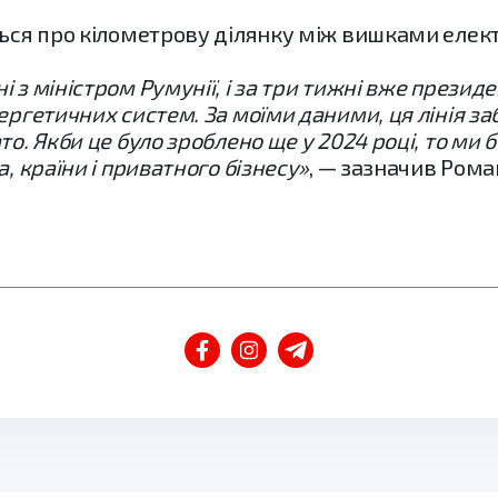
ься про кілометрову ділянку між вишками електр
 з міністром Румунії, і за три тижні вже презид
ергетичних систем. За моїми даними, ця лінія за
о. Якби це було зроблено ще у 2024 році, то ми 
, країни і приватного бізнесу»
, — зазначив Роман