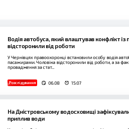
Водія автобуса, який влаштував конфлікт із
відсторонили від роботи
У Чернівцях правоохоронці встановили особу водія авто
пасажирами. Чоловіка відсторонили від роботи, а за ф
провадження за стат...
06.08
15:07
Розслідування
На Дністровському водосховищі зафіксували
приплив води