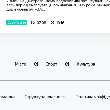
У липні на Дністровському водосховищі зафіксували н
весь період експлуатації, починаючи з 1985 року. Мину
дорівнював 64 м3/с...
02.08
10:16
Суспільство
Місто
Спорт
Культура
оманда
Структура власності
Політика конфіде