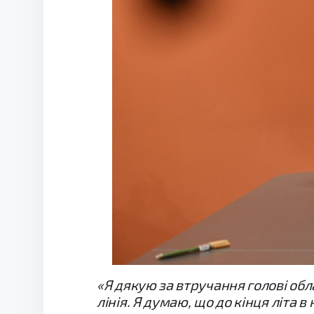
«Я дякую за втручання голові обла
лінія. Я думаю, що до кінця літа в