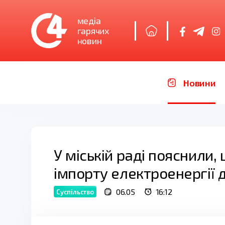
медіа
гарячих
новин
Новини
У міській раді пояснили, 
імпорту електроенергії 
06.05
16:12
Суспільство