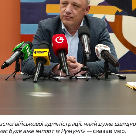
сної військової адміністрації, який дуже швидко 
 нас буде вже імпорт із Румунії»
, — сказав мер.