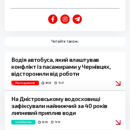
Читайте також:
Водія автобуса, який влаштував
конфлікт із пасажирами у Чернівцях,
відсторонили від роботи
Розслідування
06.08
15:07
На Дністровському водосховищі
зафіксували найнижчий за 40 років
липневий приплив води
Суспільство
02.08
10:16