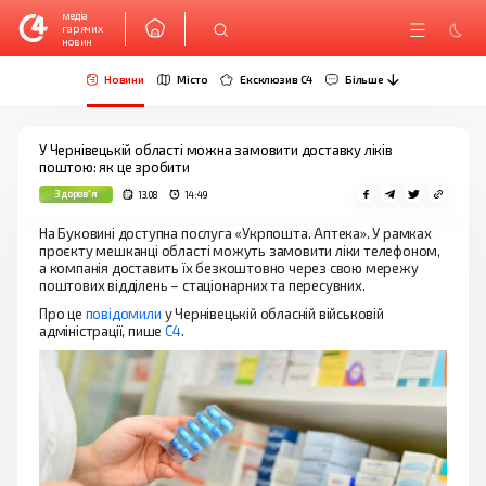
медіа
гарячих
новин
Новини
Місто
Ексклюзив C4
Більше
У Чернівецькій області можна замовити доставку ліків
поштою: як це зробити
Здоров'я
13.08
14:49
На Буковині доступна послуга «Укрпошта. Аптека». У рамках
проєкту мешканці області можуть замовити ліки телефоном,
а компанія доставить їх безкоштовно через свою мережу
поштових відділень – стаціонарних та пересувних.
Про це
повідомили
у Чернівецькій обласній військовій
адміністрації, пише
С4
.