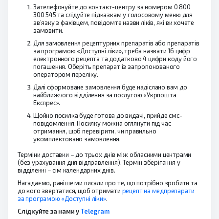
Зателефонуйте до контакт-центру за номером 0 800
300 545 та слідуйте підказкам у голосовому меню для
зв’язку з фахівцем, повідомте назви ліків, які ви хочете
замовити.
Для замовлення рецептурних препаратів або препаратів
за програмою «Доступні ліки», треба назвати 16 цифр
електронного рецепта та додатково 4 цифри коду його
погашення. Оберіть препарат із запропонованого
оператором переліку.
Далі сформоване замовлення буде надіслано вам до
найближчого відділення за послугою «Укрпошта
Експрес».
Щойно посилка буде готова до видачі, прийде смс-
повідомлення. Посилку можна оглянути під час
отримання, щоб перевірити, чи правильно
укомплектовано замовлення.
Терміни доставки – до трьох днів між обласними центрами
(без урахування дня відправлення). Термін зберігання у
відділенні – сім календарних днів.
Нагадаємо, раніше ми писали про те, що потрібно зробити та
до кого звертатися, щоб отримати
рецепт на медпрепарати
за програмою «Доступні ліки»
.
Слідкуйте за нами у
Telegram