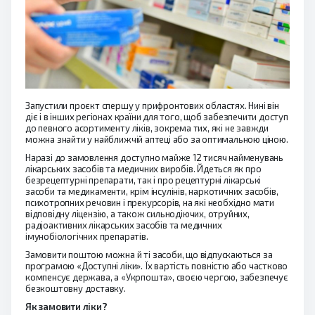
Запустили проєкт спершу у прифронтових областях. Нині він
діє і в інших регіонах країни для того, щоб забезпечити доступ
до певного асортименту ліків, зокрема тих, які не завжди
можна знайти у найближчій аптеці або за оптимальною ціною.
Наразі до замовлення доступно майже 12 тисяч найменувань
лікарських засобів та медичних виробів. Йдеться як про
безрецептурні препарати, так і про рецептурні лікарські
засоби та медикаменти, крім інсулінів, наркотичних засобів,
психотропних речовин і прекурсорів, на які необхідно мати
відповідну ліцензію, а також сильнодіючих, отруйних,
радіоактивних лікарських засобів та медичних
імунобіологічних препаратів.
Замовити поштою можна й ті засоби, що відпускаються за
програмою «Доступні ліки». Їх вартість повністю або частково
компенсує держава, а «Укрпошта», своєю чергою, забезпечує
безкоштовну доставку.
Як замовити ліки?