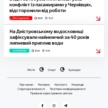
конфлікт із пасажирами у Чернівцях,
відсторонили від роботи
Розслідування
06.08
15:07
На Дністровському водосховищі
зафіксували найнижчий за 40 років
липневий приплив води
Суспільство
02.08
10:16
Місто
Спорт
Культура
Про канал
Реклама
Кастинги
Команда
Структура власності
Політика конфіденційності
Правила користування сайтом