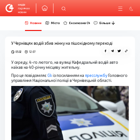
медіа
гарячих
новин
Новини
Місто
Ексклюзив C4
Більше
У Чернівцях водій збив жінку на пішохідному переході
05.02
12:07
У середу, 4-го лютого, на вулиці Кафедральній водій авто
наїхав на 40-річну місцеву жительку.
Про це повідомляє
С4
із посиланням на
пресслужбу
Головного
управління Національної поліції в Чернівецькій області.