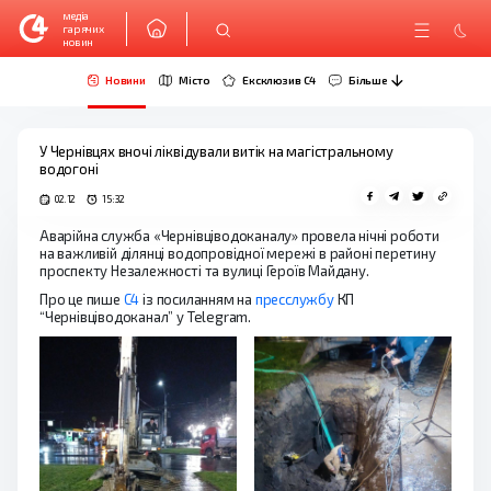
медіа
гарячих
новин
Новини
Місто
Ексклюзив C4
Більше
У Чернівцях вночі ліквідували витік на магістральному
водогоні
02.12
15:32
Аварійна служба «Чернівціводоканалу» провела нічні роботи
на важливій ділянці водопровідної мережі в районі перетину
проспекту Незалежності та вулиці Героїв Майдану.
Про це пише
C4
із посиланням на
пресслужбу
КП
“Чернівціводоканал” у Telegram.